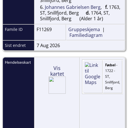
Snillfjord, Berg
6.
Johannes Gabrielsen Berg
,
f.
1763,
ST, Snillfjord, Berg
d.
1764, ST,
Snillfjord, Berg
(Alder 1 år)
F11269
Gruppeskjema
|
Famile ID
Familiediagram
7 Aug 2026
Sist endret
Hendelseskart
Fødsel
-
Vis
1722 -
kartet
ST,
Snillfjord,
Berg