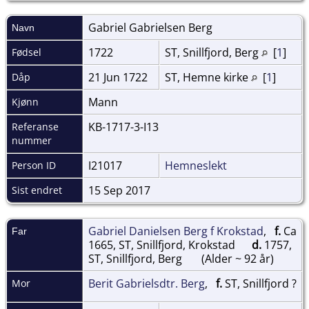
Gabriel Gabrielsen
Berg
Navn
1722
ST, Snillfjord, Berg
[
1
]
Fødsel
21 Jun 1722
ST, Hemne kirke
[
1
]
Dåp
Mann
Kjønn
KB-1717-3-I13
Referanse
nummer
I21017
Hemneslekt
Person ID
15 Sep 2017
Sist endret
Gabriel Danielsen Berg f Krokstad
,
f.
Ca
Far
1665, ST, Snillfjord, Krokstad
d.
1757,
ST, Snillfjord, Berg
(Alder ~ 92 år)
Berit Gabrielsdtr. Berg
,
f.
ST, Snillfjord ?
Mor