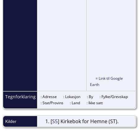
=
Link til Google
Earth
Tegnforklaring
: Adresse
: Lokasjon
: By
: Fylke/Grevskap
: Stat/Provins
: Land
: Ikke satt
[
S5
] Kirkebok for Hemne (ST).
Kilder