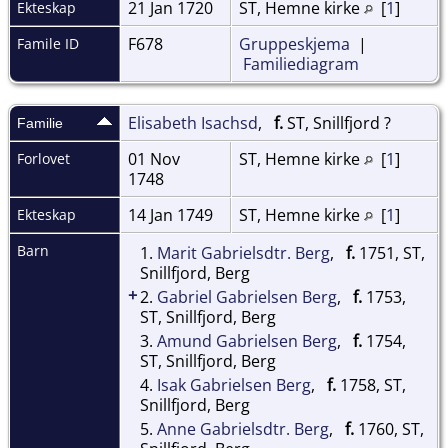
21 Jan 1720
ST, Hemne kirke
[
1
]
Ekteskap
F678
Gruppeskjema
|
Famile ID
Familiediagram
Elisabeth Isachsd
,
f.
ST, Snillfjord ?
Familie
01 Nov
ST, Hemne kirke
[
1
]
Forlovet
1748
14 Jan 1749
ST, Hemne kirke
[
1
]
Ekteskap
Barn
1.
Marit Gabrielsdtr. Berg
,
f.
1751, ST,
Snillfjord, Berg
+
2.
Gabriel Gabrielsen Berg
,
f.
1753,
ST, Snillfjord, Berg
3.
Amund Gabrielsen Berg
,
f.
1754,
ST, Snillfjord, Berg
4.
Isak Gabrielsen Berg
,
f.
1758, ST,
Snillfjord, Berg
5.
Anne Gabrielsdtr. Berg
,
f.
1760, ST,