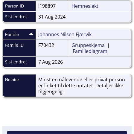
I198897
Hemneslekt
Person ID
31 Aug 2024
Sist endret
Johannes Nilsen Fjærvik
Familie
F70432
Gruppeskjema
|
Famile ID
Familiediagram
7 Aug 2026
Sist endret
Minst en nålevende eller privat person
Notater
er linket til dette notatet. Detaljer ikke
tilgjengelig.