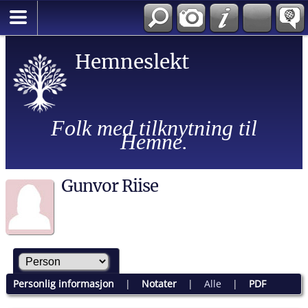
Hemneslekt
Folk med tilknytning til
Hemne.
Gunvor Riise
Personlig informasjon
|
Notater
|
Alle
|
PDF