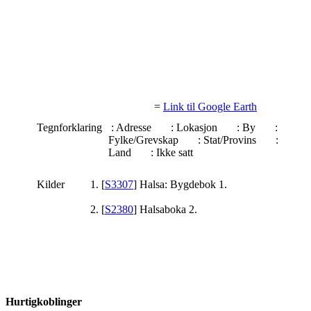
=
Link til Google Earth
Tegnforklaring
: Adresse
: Lokasjon
: By
:
Fylke/Grevskap
: Stat/Provins
:
Land
: Ikke satt
Kilder
[
S3307
] Halsa: Bygdebok 1.
[
S2380
] Halsaboka 2.
Hurtigkoblinger