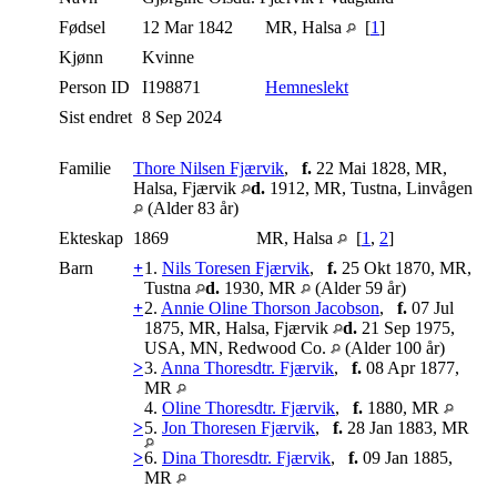
Fødsel
12 Mar 1842
MR, Halsa
[
1
]
Kjønn
Kvinne
Person ID
I198871
Hemneslekt
Sist endret
8 Sep 2024
Familie
Thore Nilsen Fjærvik
,
f.
22 Mai 1828, MR,
Halsa, Fjærvik
d.
1912, MR, Tustna, Linvågen
(Alder 83 år)
Ekteskap
1869
MR, Halsa
[
1
,
2
]
Barn
+
1.
Nils Toresen Fjærvik
,
f.
25 Okt 1870, MR,
Tustna
d.
1930, MR
(Alder 59 år)
+
2.
Annie Oline Thorson Jacobson
,
f.
07 Jul
1875, MR, Halsa, Fjærvik
d.
21 Sep 1975,
USA, MN, Redwood Co.
(Alder 100 år)
>
3.
Anna Thoresdtr. Fjærvik
,
f.
08 Apr 1877,
MR
4.
Oline Thoresdtr. Fjærvik
,
f.
1880, MR
>
5.
Jon Thoresen Fjærvik
,
f.
28 Jan 1883, MR
>
6.
Dina Thoresdtr. Fjærvik
,
f.
09 Jan 1885,
MR