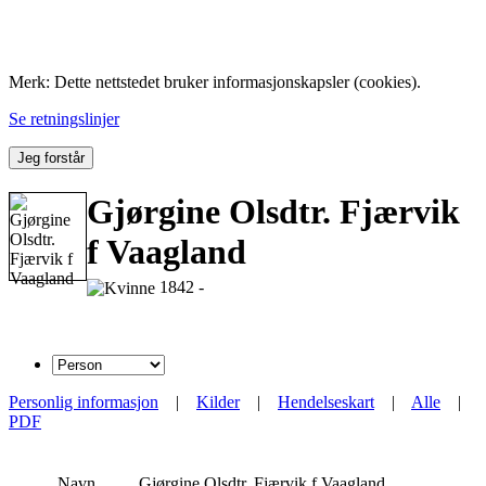
Folk med tilknytning til Hemne.
Merk: Dette nettstedet bruker informasjonskapsler (cookies).
Se retningslinjer
Jeg forstår
Gjørgine Olsdtr. Fjærvik
f Vaagland
1842 -
Personlig informasjon
|
Kilder
|
Hendelseskart
|
Alle
|
PDF
Navn
Gjørgine Olsdtr. Fjærvik f
Vaagland