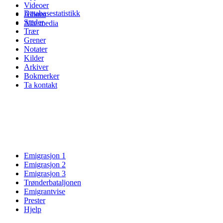
Videoer
Databasestatistikk
Album
Steder
Alle media
Trær
Grener
Notater
Kilder
Arkiver
Bokmerker
Ta kontakt
Emigrasjon 1
Emigrasjon 2
Emigrasjon 3
Trønderbataljonen
Emigrantvise
Prester
Hjelp