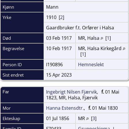
Mann
Kjønn
1910 [
2
]
Yrke
Gaardbruker f.t. Orfører i Halsa
03 Feb 1917
MR, Halsa
[
1
]
Død
10 Feb 1917
MR, Halsa Kirkegård
Begravelse
[
1
]
I190896
Hemneslekt
Person ID
15 Apr 2023
Sist endret
Ingebrigt Nilsen Fjærvik
,
f.
01 Mai
Far
1823, MR, Halsa, Fjærvik
Hanna Estensdtr.
,
f.
01 Mai 1830
Mor
01 Jul 1856
MR
[
3
]
Ekteskap
F70433
Gruppeskjema
|
Famile ID