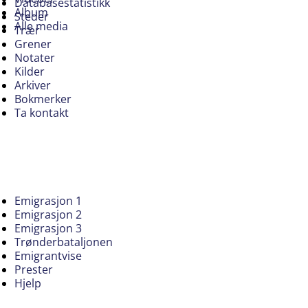
Databasestatistikk
Album
Steder
Alle media
Trær
Grener
Notater
Kilder
Arkiver
Bokmerker
Ta kontakt
Emigrasjon 1
Emigrasjon 2
Emigrasjon 3
Trønderbataljonen
Emigrantvise
Prester
Hjelp