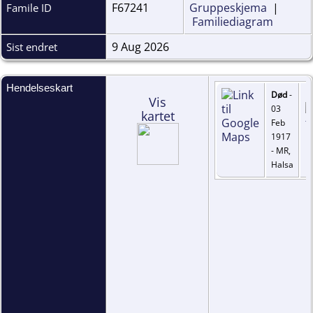
F67241
Gruppeskjema
|
Famile ID
Familiediagram
9 Aug 2026
Sist endret
Hendelseskart
Død
-
Vis
03
kartet
Feb
1917
- MR,
Halsa