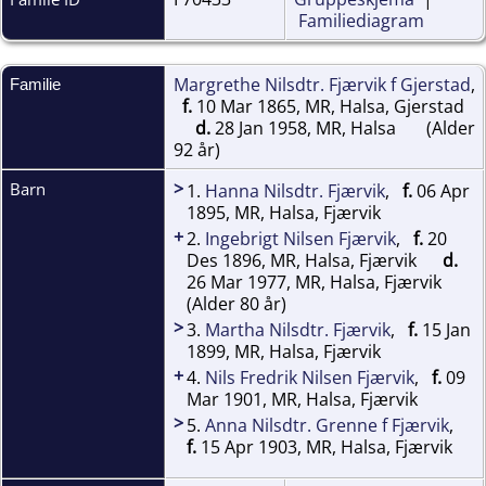
Familiediagram
Margrethe Nilsdtr. Fjærvik f Gjerstad
,
Familie
f.
10 Mar 1865, MR, Halsa, Gjerstad
d.
28 Jan 1958, MR, Halsa
(Alder
92 år)
>
Barn
1.
Hanna Nilsdtr. Fjærvik
,
f.
06 Apr
1895, MR, Halsa, Fjærvik
+
2.
Ingebrigt Nilsen Fjærvik
,
f.
20
Des 1896, MR, Halsa, Fjærvik
d.
26 Mar 1977, MR, Halsa, Fjærvik
(Alder 80 år)
>
3.
Martha Nilsdtr. Fjærvik
,
f.
15 Jan
1899, MR, Halsa, Fjærvik
+
4.
Nils Fredrik Nilsen Fjærvik
,
f.
09
Mar 1901, MR, Halsa, Fjærvik
>
5.
Anna Nilsdtr. Grenne f Fjærvik
,
f.
15 Apr 1903, MR, Halsa, Fjærvik