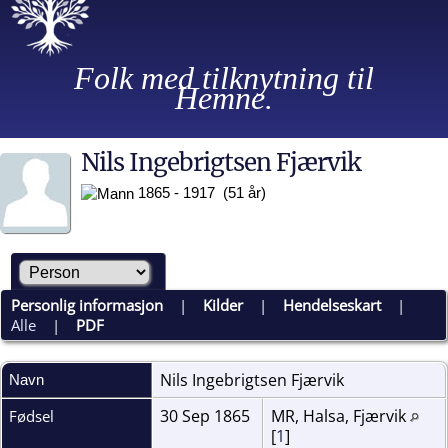
Folk med tilknytning til
Hemne.
Nils Ingebrigtsen Fjærvik
1865 - 1917 (51 år)
Personlig informasjon
|
Kilder
|
Hendelseskart
|
Alle
|
PDF
Nils Ingebrigtsen
Fjærvik
Navn
30 Sep 1865
MR, Halsa, Fjærvik
Fødsel
[
1
]