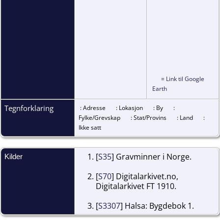
=
Link til Google
Earth
Tegnforklaring
: Adresse
: Lokasjon
: By
:
Fylke/Grevskap
: Stat/Provins
: Land
:
Ikke satt
[
S35
] Gravminner i Norge.
Kilder
[
S70
] Digitalarkivet.no,
Digitalarkivet FT 1910.
[
S3307
] Halsa: Bygdebok 1.