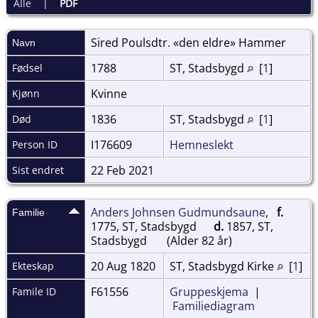
Alle
|
PDF
Sired Poulsdtr. «den eldre»
Hammer
Navn
1788
ST, Stadsbygd
[
1
]
Fødsel
Kvinne
Kjønn
1836
ST, Stadsbygd
[
1
]
Død
I176609
Hemneslekt
Person ID
22 Feb 2021
Sist endret
Anders Johnsen Gudmundsaune
,
f.
Familie
1775, ST, Stadsbygd
d.
1857, ST,
Stadsbygd
(Alder 82 år)
20 Aug 1820
ST, Stadsbygd Kirke
[
1
]
Ekteskap
F61556
Gruppeskjema
|
Famile ID
Familiediagram