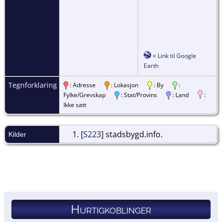
=
Link til Google
Earth
Tegnforklaring
: Adresse
: Lokasjon
: By
:
Fylke/Grevskap
: Stat/Provins
: Land
:
Ikke satt
[
S223
] stadsbygd.info.
Kilder
Hurtigkoblinger