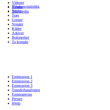
Videoer
Databasestatistikk
Album
Steder
Alle media
Trær
Grener
Notater
Kilder
Arkiver
Bokmerker
Ta kontakt
Emigrasjon 1
Emigrasjon 2
Emigrasjon 3
Trønderbataljonen
Emigrantvise
Prester
Hjelp