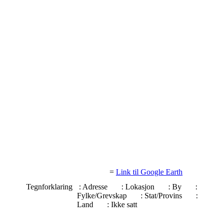
=
Link til Google Earth
Tegnforklaring
: Adresse
: Lokasjon
: By
:
Fylke/Grevskap
: Stat/Provins
:
Land
: Ikke satt