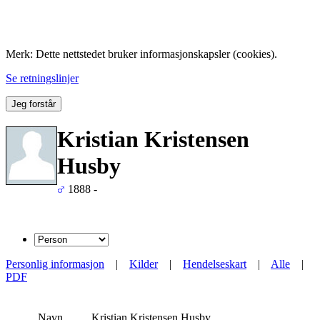
Folk med tilknytning til Hemne.
Merk: Dette nettstedet bruker informasjonskapsler (cookies).
Se retningslinjer
Jeg forstår
Kristian Kristensen
Husby
1888 -
Personlig informasjon
|
Kilder
|
Hendelseskart
|
Alle
|
PDF
Navn
Kristian Kristensen
Husby