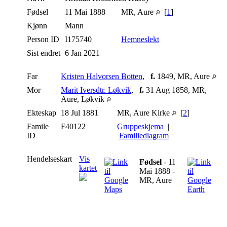
Fødsel
11 Mai 1888
MR, Aure
[
1
]
Kjønn
Mann
Person ID
I175740
Hemneslekt
Sist endret
6 Jan 2021
Far
Kristen Halvorsen Botten
,
f.
1849, MR, Aure
Mor
Marit Iversdtr. Løkvik
,
f.
31 Aug 1858, MR,
Aure, Løkvik
Ekteskap
18 Jul 1881
MR, Aure Kirke
[
2
]
Famile
F40122
Gruppeskjema
|
ID
Familiediagram
Hendelseskart
Vis
Fødsel
- 11
kartet
Mai 1888 -
MR, Aure