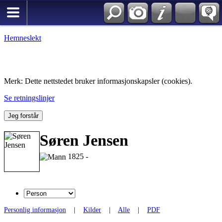
Hemneslekt
Folk med tilknytning til Hemne.
Merk: Dette nettstedet bruker informasjonskapsler (cookies).
Se retningslinjer
Jeg forstår
Søren Jensen
1825 -
Personlig informasjon
|
Kilder
|
Alle
|
PDF