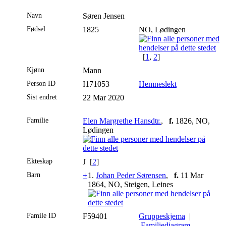
Navn
Søren
Jensen
Fødsel
1825
NO, Lødingen
[
1
,
2
]
Kjønn
Mann
Person ID
I171053
Hemneslekt
Sist endret
22 Mar 2020
Familie
Elen Margrethe Hansdtr.
,
f.
1826, NO,
Lødingen
Ekteskap
J [
2
]
Barn
+
1.
Johan Peder Sørensen
,
f.
11 Mar
1864, NO, Steigen, Leines
Famile ID
F59401
Gruppeskjema
|
Familiediagram