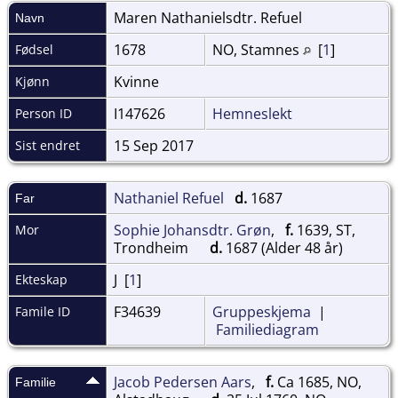
Maren Nathanielsdtr.
Refuel
Navn
1678
NO, Stamnes
[
1
]
Fødsel
Kvinne
Kjønn
I147626
Hemneslekt
Person ID
15 Sep 2017
Sist endret
Nathaniel Refuel
d.
1687
Far
Sophie Johansdtr. Grøn
,
f.
1639, ST,
Mor
Trondheim
d.
1687 (Alder 48 år)
J [
1
]
Ekteskap
F34639
Gruppeskjema
|
Famile ID
Familiediagram
Jacob Pedersen Aars
,
f.
Ca 1685, NO,
Familie