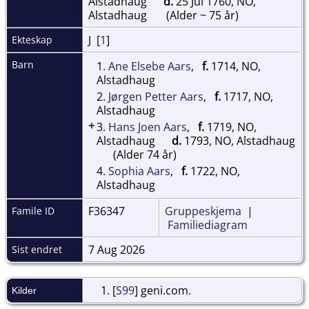
Alstadhaug
d.
25 Jul 1760, NO,
Alstadhaug
(Alder ~ 75 år)
J [
1
]
Ekteskap
Barn
1.
Ane Elsebe Aars
,
f.
1714, NO,
Alstadhaug
2.
Jørgen Petter Aars
,
f.
1717, NO,
Alstadhaug
+
3.
Hans Joen Aars
,
f.
1719, NO,
Alstadhaug
d.
1793, NO, Alstadhaug
(Alder 74 år)
4.
Sophia Aars
,
f.
1722, NO,
Alstadhaug
F36347
Gruppeskjema
|
Famile ID
Familiediagram
7 Aug 2026
Sist endret
[
S99
] geni.com.
Kilder