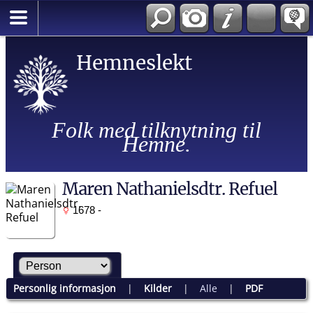
Hemneslekt
Folk med tilknytning til
Hemne.
Maren Nathanielsdtr. Refuel
1678 -
Personlig informasjon
|
Kilder
|
Alle
|
PDF