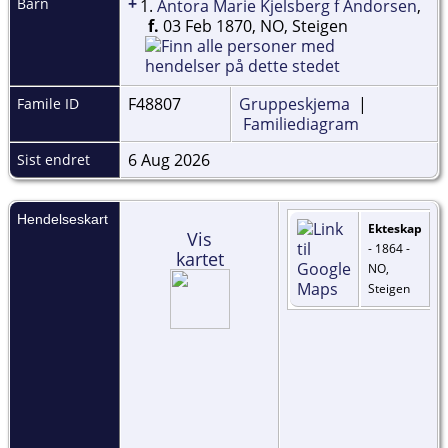
+
Barn
1.
Antora Marie Kjelsberg f Andorsen
,
f.
03 Feb 1870, NO, Steigen
F48807
Gruppeskjema
|
Famile ID
Familiediagram
6 Aug 2026
Sist endret
Hendelseskart
Ekteskap
Vis
- 1864 -
kartet
NO,
Steigen