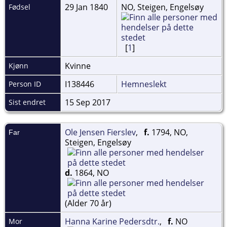
29 Jan 1840
NO, Steigen, Engelsøy
Fødsel
[
1
]
Kvinne
Kjønn
I138446
Hemneslekt
Person ID
15 Sep 2017
Sist endret
Ole Jensen Fierslev
,
f.
1794, NO,
Far
Steigen, Engelsøy
d.
1864, NO
(Alder 70 år)
Hanna Karine Pedersdtr.
,
f.
NO
Mor