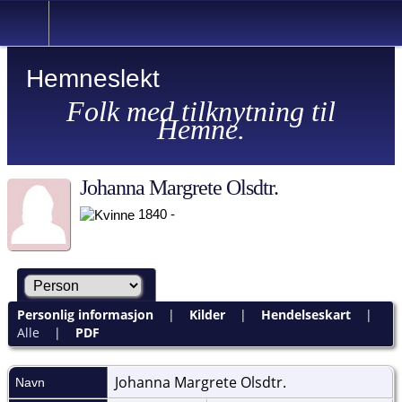
Hemneslekt
Folk med tilknytning til
Hemne.
Johanna Margrete Olsdtr.
1840 -
Personlig informasjon
|
Kilder
|
Hendelseskart
|
Alle
|
PDF
Johanna Margrete
Olsdtr.
Navn