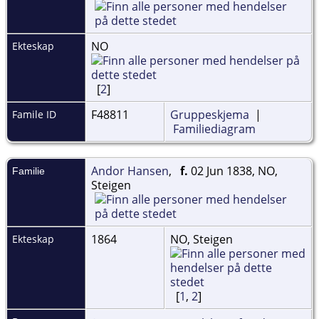
NO
Ekteskap
[
2
]
F48811
Gruppeskjema
|
Famile ID
Familiediagram
Andor Hansen
,
f.
02 Jun 1838, NO,
Familie
Steigen
1864
NO, Steigen
Ekteskap
[
1
,
2
]