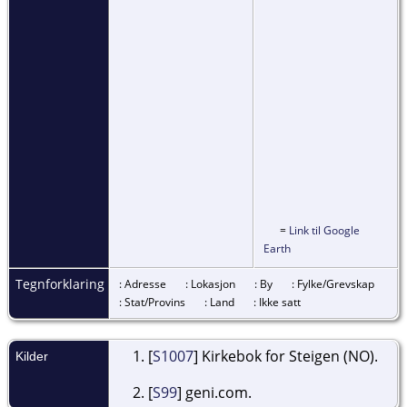
=
Link til Google
Earth
Tegnforklaring
: Adresse
: Lokasjon
: By
: Fylke/Grevskap
: Stat/Provins
: Land
: Ikke satt
[
S1007
] Kirkebok for Steigen (NO).
Kilder
[
S99
] geni.com.