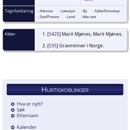
Tegnforklaring
: Adresse
: Lokasjon
: By
: Fylke/Grevskap
: Stat/Provins
: Land
: Ikke satt
[
S425
] Marit Mjønes, Marit Mjønes.
Kilder
[
S35
] Gravminner i Norge.
Hurtigkoblinger
Hva er nytt?
Søk
Etternavn
Kalender