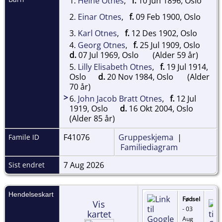
1.
Heine Otnes
,
f.
10 Jun 1896, Oslo
2.
Einar Otnes
,
f.
09 Feb 1900, Oslo
3.
Karl Otnes
,
f.
12 Des 1902, Oslo
4.
Georg Otnes
,
f.
25 Jul 1909, Oslo
d.
07 Jul 1969, Oslo
(Alder 59 år)
5.
Lilly Elisabeth Otnes
,
f.
19 Jul 1914,
Oslo
d.
20 Nov 1984, Oslo
(Alder
70 år)
>
6.
John Jacob Bratt Otnes
,
f.
12 Jul
1919, Oslo
d.
16 Okt 2004, Oslo
(Alder 85 år)
F41076
Gruppeskjema
|
Famile ID
Familiediagram
7 Aug 2026
Sist endret
Hendelseskart
Fødsel
Vis
- 03
kartet
Aug