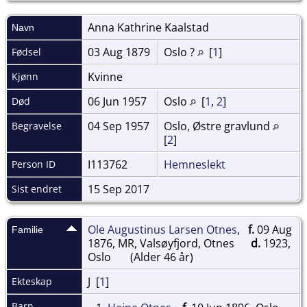
Anna Kathrine
Kaalstad
Navn
03 Aug 1879
Oslo ?
[
1
]
Fødsel
Kvinne
Kjønn
06 Jun 1957
Oslo
[
1
,
2
]
Død
04 Sep 1957
Oslo, Østre gravlund
Begravelse
[
2
]
I113762
Hemneslekt
Person ID
15 Sep 2017
Sist endret
Ole Augustinus Larsen Otnes
,
f.
09 Aug
Familie
1876, MR, Valsøyfjord, Otnes
d.
1923,
Oslo
(Alder 46 år)
J [
1
]
Ekteskap
Barn