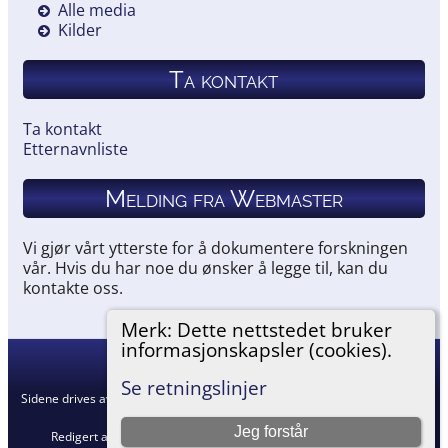
Alle media
Kilder
Ta kontakt
Ta kontakt
Etternavnliste
Melding fra Webmaster
Vi gjør vårt ytterste for å dokumentere forskningen
vår. Hvis du har noe du ønsker å legge til, kan du
kontakte oss.
Merk: Dette nettstedet bruker
informasjonskapsler (cookies).
Hemneslekt
©
2026
Se retningslinjer
Sidene drives av
The Next Generation of Genealogy Sitebuilding
v. 15.0.5,
skrevet av Darrin Lythgoe © 2001-2026.
Jeg forstår
Redigert av
Agnar Merkesnes
. |
Retningslinjer for personvern
.