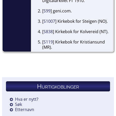
Digitalarkivet FT 1910.
[
S99
] geni.com.
[
S1007
] Kirkebok for Steigen (NO).
[
S838
] Kirkebok for Kolvereid (NT).
[
S119
] Kirkebok for Kristiansund
(MR).
Hurtigkoblinger
Hva er nytt?
Søk
Etternavn