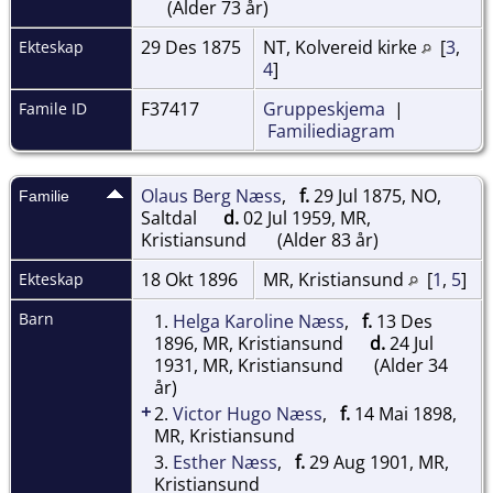
(Alder 73 år)
29 Des 1875
NT, Kolvereid kirke
[
3
,
Ekteskap
4
]
F37417
Gruppeskjema
|
Famile ID
Familiediagram
Olaus Berg Næss
,
f.
29 Jul 1875, NO,
Familie
Saltdal
d.
02 Jul 1959, MR,
Kristiansund
(Alder 83 år)
18 Okt 1896
MR, Kristiansund
[
1
,
5
]
Ekteskap
Barn
1.
Helga Karoline Næss
,
f.
13 Des
1896, MR, Kristiansund
d.
24 Jul
1931, MR, Kristiansund
(Alder 34
år)
+
2.
Victor Hugo Næss
,
f.
14 Mai 1898,
MR, Kristiansund
3.
Esther Næss
,
f.
29 Aug 1901, MR,
Kristiansund