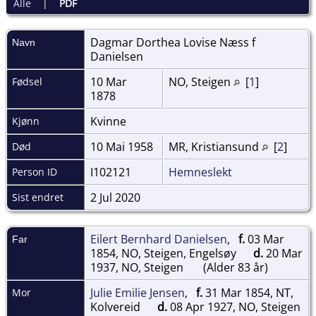
Alle
|
PDF
Dagmar Dorthea Lovise Næss f
Navn
Danielsen
10 Mar
NO, Steigen
[
1
]
Fødsel
1878
Kvinne
Kjønn
10 Mai 1958
MR, Kristiansund
[
2
]
Død
I102121
Hemneslekt
Person ID
2 Jul 2020
Sist endret
Eilert Bernhard Danielsen
,
f.
03 Mar
Far
1854, NO, Steigen, Engelsøy
d.
20 Mar
1937, NO, Steigen
(Alder 83 år)
Julie Emilie Jensen
,
f.
31 Mar 1854, NT,
Mor
Kolvereid
d.
08 Apr 1927, NO, Steigen