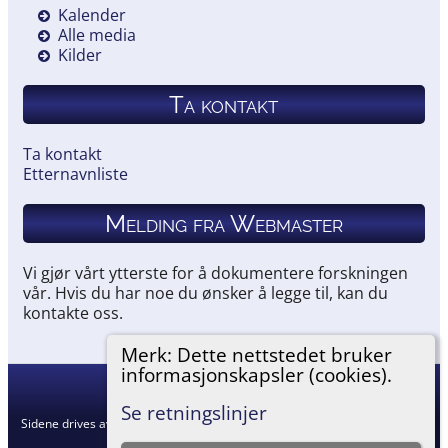
Kalender
Alle media
Kilder
Ta kontakt
Ta kontakt
Etternavnliste
Melding fra Webmaster
Vi gjør vårt ytterste for å dokumentere forskningen
vår. Hvis du har noe du ønsker å legge til, kan du
kontakte oss.
Merk: Dette nettstedet bruker
informasjonskapsler (cookies).
Hemneslekt
©
2026
Se retningslinjer
Sidene drives av
The Next Generation of Genealogy Sitebuilding
v. 15.0.5,
skrevet av Darrin Lythgoe © 2001-2026.