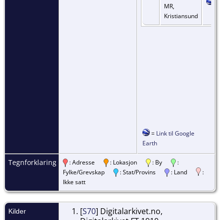
MR,
Kristiansund
=
Link til Google
Earth
Tegnforklaring
: Adresse
: Lokasjon
: By
:
Fylke/Grevskap
: Stat/Provins
: Land
:
Ikke satt
[
S70
] Digitalarkivet.no,
Kilder