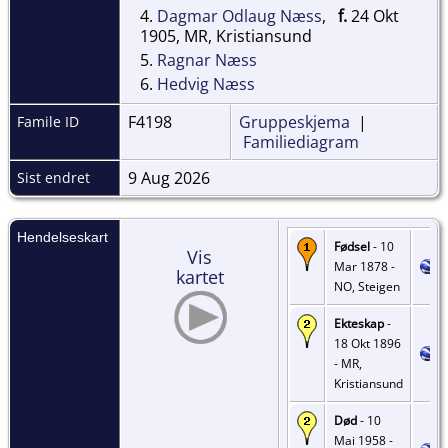
4.
Dagmar Odlaug Næss
,
f.
24 Okt
1905, MR, Kristiansund
5.
Ragnar Næss
6.
Hedvig Næss
F4198
Gruppeskjema
|
Famile ID
Familiediagram
9 Aug 2026
Sist endret
Hendelseskart
Fødsel
- 10
Vis
Mar 1878 -
kartet
NO, Steigen
Ekteskap
-
18 Okt 1896
- MR,
Kristiansund
Død
- 10
Mai 1958 -