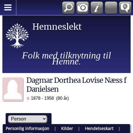
Hemneslekt
Folk med tilknytning til
Hemne.
Dagmar Dorthea Lovise Næss f
Danielsen
1878 - 1958 (80 år)
Personlig informasjon
|
Kilder
|
Hendelseskart
|