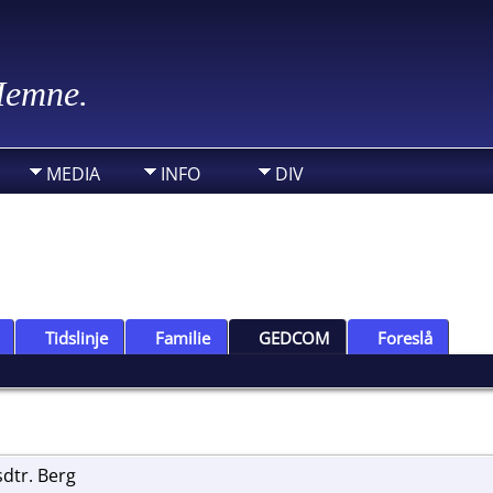
 Hemne.
MEDIA
INFO
DIV
Tidslinje
Familie
GEDCOM
Foreslå
sdtr. Berg