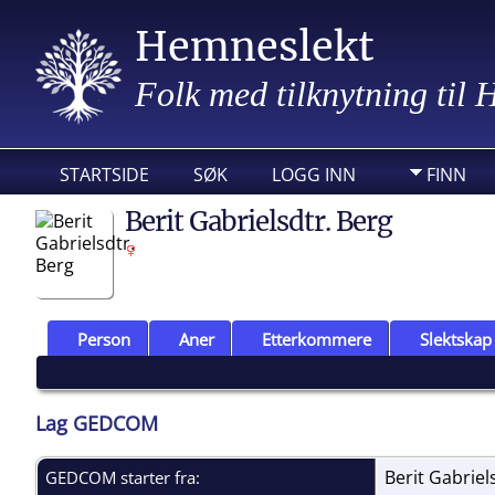
Hemneslekt
Folk med tilknytning til
STARTSIDE
SØK
LOGG INN
FINN
Berit Gabrielsdtr. Berg
Person
Aner
Etterkommere
Slektskap
Lag GEDCOM
Berit Gabriel
GEDCOM starter fra: