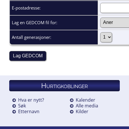
E-postadresse:
Lag en GEDCOM fil for:
Antall generasjoner:
Hurtigkoblinger
Hva er nytt?
Kalender
Søk
Alle media
Etternavn
Kilder