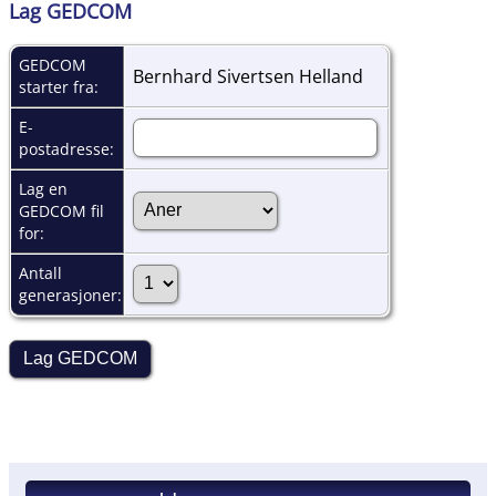
Lag GEDCOM
GEDCOM
Bernhard Sivertsen Helland
starter fra:
E-
postadresse:
Lag en
GEDCOM fil
for:
Antall
generasjoner: