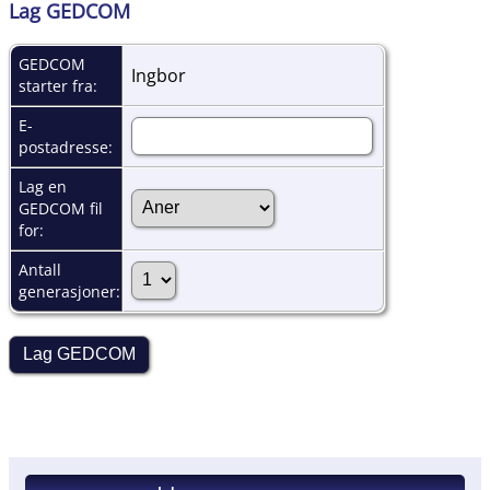
Lag GEDCOM
GEDCOM
Ingbor
starter fra:
E-
postadresse:
Lag en
GEDCOM fil
for:
Antall
generasjoner: