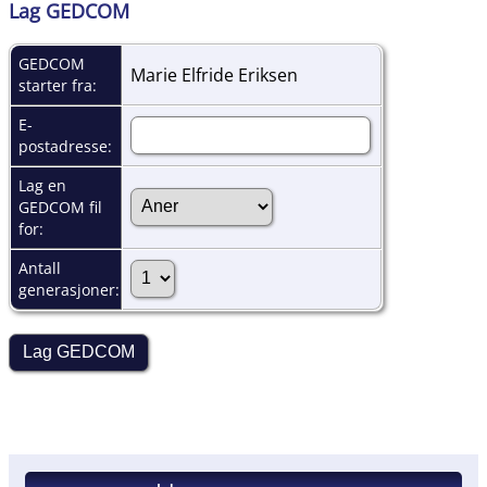
Lag GEDCOM
GEDCOM
Marie Elfride Eriksen
starter fra:
E-
postadresse:
Lag en
GEDCOM fil
for:
Antall
generasjoner: