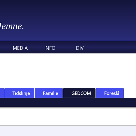
 Hemne.
MEDIA
INFO
DIV
Tidslinje
Familie
GEDCOM
Foreslå