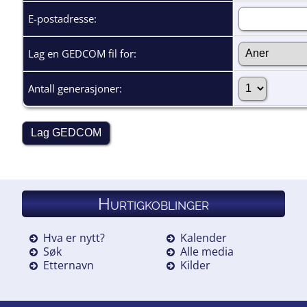
E-postadresse:
Lag en GEDCOM fil for:
Antall generasjoner:
Hurtigkoblinger
Hva er nytt?
Kalender
Søk
Alle media
Etternavn
Kilder