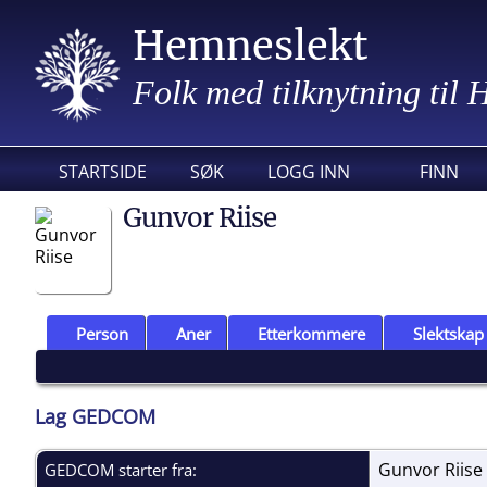
Hemneslekt
Folk med tilknytning til
STARTSIDE
SØK
LOGG INN
FINN
Gunvor Riise
Person
Aner
Etterkommere
Slektskap
Lag GEDCOM
Gunvor Riise
GEDCOM starter fra: