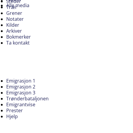
Steder
Alle media
Trær
Grener
Notater
Kilder
Arkiver
Bokmerker
Ta kontakt
Emigrasjon 1
Emigrasjon 2
Emigrasjon 3
Trønderbataljonen
Emigrantvise
Prester
Hjelp