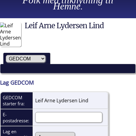
Folk med tilknytning til
Hemne.
Leif Arne Lydersen Lind
Lag GEDCOM
GEDCOM
Leif Arne Lydersen Lind
starter fra:
E-
postadresse:
Lag en