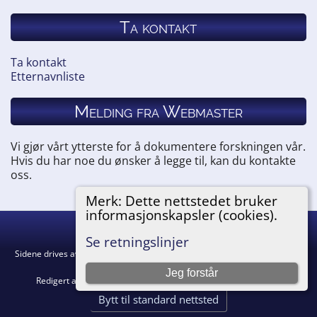
Ta kontakt
Ta kontakt
Etternavnliste
Melding fra Webmaster
Vi gjør vårt ytterste for å dokumentere forskningen vår.
Hvis du har noe du ønsker å legge til, kan du kontakte
oss.
Merk: Dette nettstedet bruker
informasjonskapsler (cookies).
Hemneslekt
©
2026
Se retningslinjer
Sidene drives av
The Next Generation of Genealogy Sitebuilding
v. 15.0.5,
skrevet av Darrin Lythgoe © 2001-2026.
Jeg forstår
Redigert av
Agnar Merkesnes
. |
Retningslinjer for personvern
.
Bytt til standard nettsted