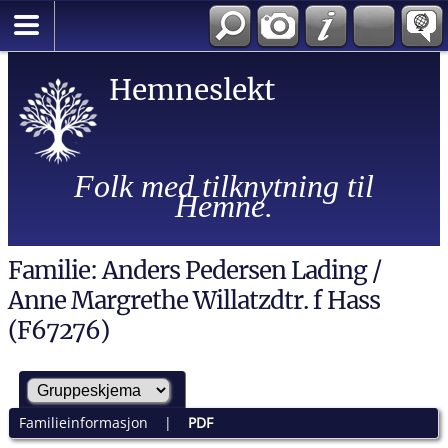
Hemneslekt
Folk med tilknytning til
Hemne.
Familie: Anders Pedersen Lading /
Anne Margrethe Willatzdtr. f Hass
(F67276)
Familieinformasjon
|
PDF