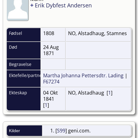
+
Erik Dybfest Andersen
1808
NO, Alstadhaug, Stamnes
Fødsel
24 Aug
Død
1871
Begravelse
Martha Johanna Pettersdtr. Lading
|
Ektefelle/partner
F67274
04 Okt
NO, Alstadhaug [
1
]
Ekteskap
1841
[
1
]
[
S99
] geni.com.
Kilder