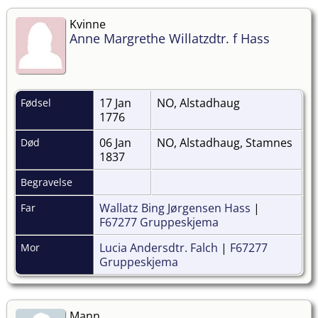
Kvinne
Anne Margrethe Willatzdtr. f Hass
17 Jan
NO, Alstadhaug
Fødsel
1776
06 Jan
NO, Alstadhaug, Stamnes
Død
1837
Begravelse
Wallatz Bing Jørgensen Hass
|
Far
F67277 Gruppeskjema
Lucia Andersdtr. Falch
|
F67277
Mor
Gruppeskjema
Mann