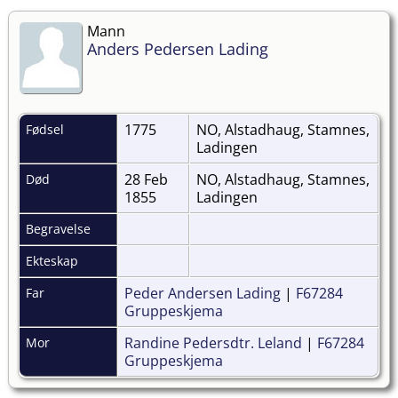
Mann
Anders Pedersen Lading
1775
NO, Alstadhaug, Stamnes,
Fødsel
Ladingen
28 Feb
NO, Alstadhaug, Stamnes,
Død
1855
Ladingen
Begravelse
Ekteskap
Peder Andersen Lading
|
F67284
Far
Gruppeskjema
Randine Pedersdtr. Leland
|
F67284
Mor
Gruppeskjema