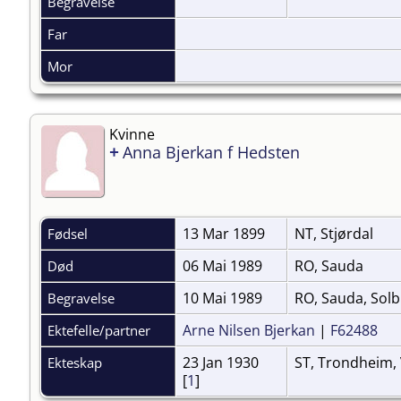
Begravelse
Far
Mor
Kvinne
+
Anna Bjerkan f Hedsten
13 Mar 1899
NT, Stjørdal
Fødsel
06 Mai 1989
RO, Sauda
Død
10 Mai 1989
RO, Sauda, Solb
Begravelse
Arne Nilsen Bjerkan
|
F62488
Ektefelle/partner
23 Jan 1930
ST, Trondheim, 
Ekteskap
[
1
]