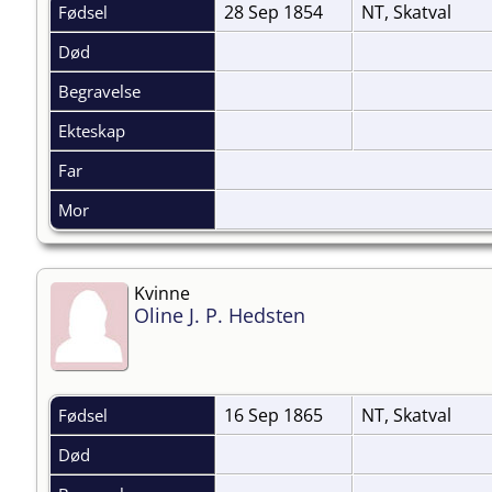
28 Sep 1854
NT, Skatval
Fødsel
Død
Begravelse
Ekteskap
Far
Mor
Kvinne
Oline J. P. Hedsten
16 Sep 1865
NT, Skatval
Fødsel
Død