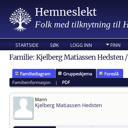
Hemneslekt
Folk med tilknytning til
STARTSIDE
SØK
LOGG INN
FINN
Familie: Kjelberg Matiassen Hedsten /
Familiediagram
Gruppeskjema
Foreslå
Familieinformasjon
|
PDF
Mann
Kjelberg Matiassen Hedsten