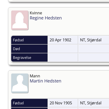
Kvinne
Regine Hedsten
20 Apr 1902
NT, Stjørdal
Fødsel
Død
Begravelse
Mann
Martin Hedsten
20 Nov 1905
NT, Stjørdal
Fødsel