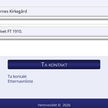
ærnes Kirkegård
kivet FT 1910.
Ta kontakt
Ta kontakt
Etternavnliste
Hemneslekt
©
2026