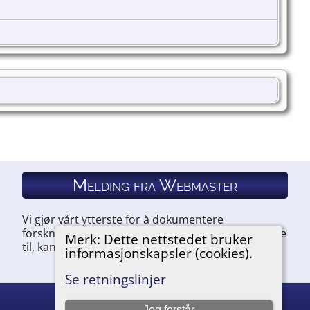
Melding fra Webmaster
Vi gjør vårt ytterste for å dokumentere
forskningen vår. Hvis du har noe du ønsker å legge
Merk: Dette nettstedet bruker
til, kan du kontakte oss.
informasjonskapsler (cookies).
Se retningslinjer
Jeg forstår