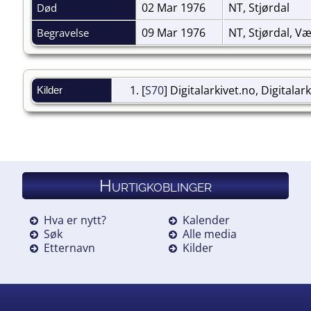
02 Mar 1976
NT, Stjørdal
Død
09 Mar 1976
NT, Stjørdal, V
Begravelse
[
S70
] Digitalarkivet.no, Digitalar
Kilder
Hurtigkoblinger
Hva er nytt?
Kalender
Søk
Alle media
Etternavn
Kilder