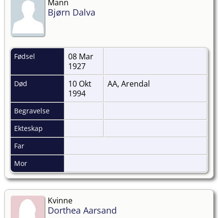
Mann
Bjørn Dalva
08 Mar
Fødsel
1927
10 Okt
AA, Arendal
Død
1994
Begravelse
Ekteskap
Far
Mor
Kvinne
Dorthea Aarsand