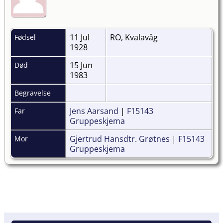
11 Jul
RO, Kvalavåg
Fødsel
1928
15 Jun
Død
1983
Begravelse
Jens Aarsand
|
F15143
Far
Gruppeskjema
Gjertrud Hansdtr. Grøtnes
|
F15143
Mor
Gruppeskjema