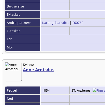
Begravelse
Ekteskap
Andre partnere
Karen Johansdtr.
|
F60762
Ekteskap
Far
Mor
Kvinne
Anne Arntsdtr.
Fødsel
1854
ST, Agdenes
Død