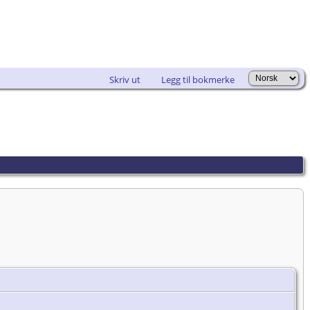
Skriv ut
Legg til bokmerke