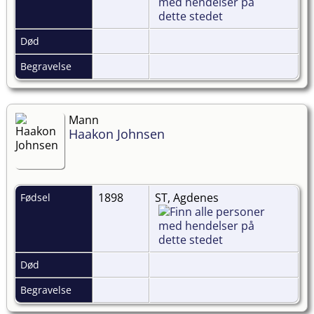
Død
Begravelse
Mann
Haakon Johnsen
1898
ST, Agdenes
Fødsel
Død
Begravelse