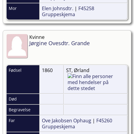
Elen Johnsdtr.
|
F45258
Mor
Gruppeskjema
Kvinne
Jørgine Ovesdtr. Grande
1860
ST, Ørland
Fødsel
Død
Begravelse
Ove Jakobsen Ophaug
|
F45260
Far
Gruppeskjema