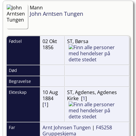
Mann
John Arntsen Tungen
02 Okt
ST, Børsa
Fødsel
1856
Død
Begravelse
10 Aug
ST, Agdenes, Agdenes
Ekteskap
1884
Kirke [
1
]
[
1
]
Arnt Johnsen Tungen
|
F45258
Far
Gruppeskjema