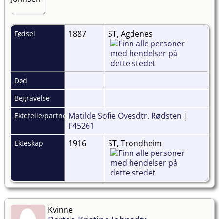
1887
ST, Agdenes
Fødsel
Død
Begravelse
Matilde Sofie Ovesdtr. Rødsten
|
Ektefelle/partner
F45261
1916
ST, Trondheim
Ekteskap
Kvinne