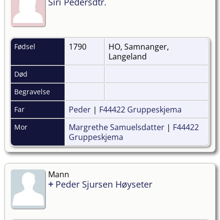
Siri Pedersdtr.
1790
HO, Samnanger,
Fødsel
Langeland
Død
Begravelse
Peder
|
F44422 Gruppeskjema
Far
Margrethe Samuelsdatter
|
F44422
Mor
Gruppeskjema
Mann
+
Peder Sjursen Høyseter