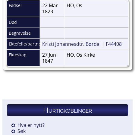
22 Mar
HO, Os
Fødsel
1823
Død
Begravelse
Kristi Johannesdtr. Børdal
|
F44408
Ektefelle/partner
27 Jun
HO, Os Kirke
Ekteskap
1847
Hurtigkoblinger
Hva er nytt?
Søk