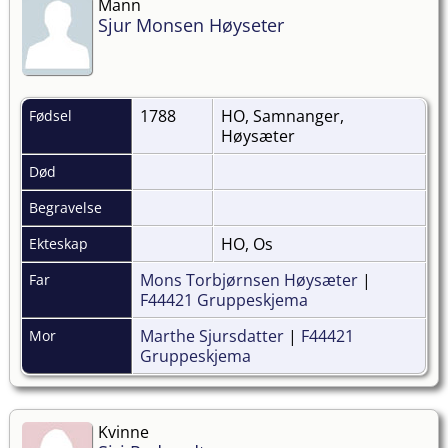
Mann
Sjur Monsen Høyseter
1788
HO, Samnanger,
Fødsel
Høysæter
Død
Begravelse
HO, Os
Ekteskap
Mons Torbjørnsen Høysæter
|
Far
F44421 Gruppeskjema
Marthe Sjursdatter
|
F44421
Mor
Gruppeskjema
Kvinne