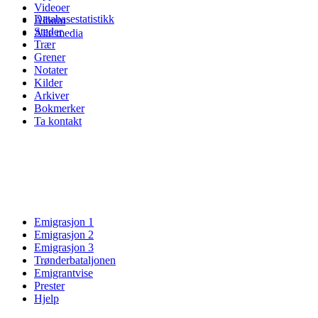
Videoer
Databasestatistikk
Album
Steder
Alle media
Trær
Grener
Notater
Kilder
Arkiver
Bokmerker
Ta kontakt
Emigrasjon 1
Emigrasjon 2
Emigrasjon 3
Trønderbataljonen
Emigrantvise
Prester
Hjelp