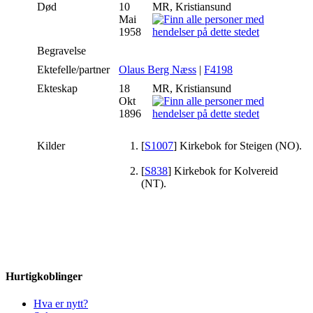
Død
10
MR, Kristiansund
Mai
1958
Begravelse
Ektefelle/partner
Olaus Berg Næss
|
F4198
Ekteskap
18
MR, Kristiansund
Okt
1896
Kilder
[
S1007
] Kirkebok for Steigen (NO).
[
S838
] Kirkebok for Kolvereid
(NT).
Hurtigkoblinger
Hva er nytt?