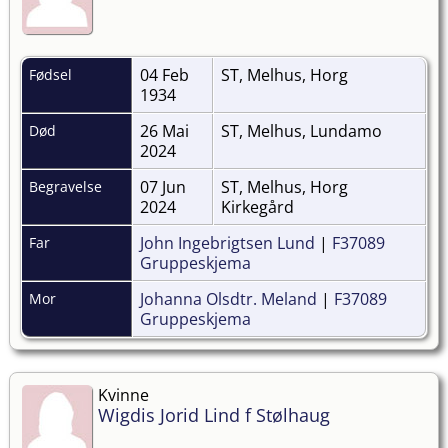
04 Feb
ST, Melhus, Horg
Fødsel
1934
26 Mai
ST, Melhus, Lundamo
Død
2024
07 Jun
ST, Melhus, Horg
Begravelse
2024
Kirkegård
John Ingebrigtsen Lund
|
F37089
Far
Gruppeskjema
Johanna Olsdtr. Meland
|
F37089
Mor
Gruppeskjema
Kvinne
Wigdis Jorid Lind f Stølhaug