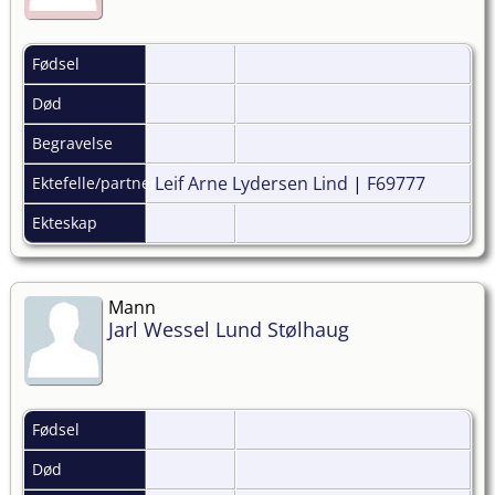
Fødsel
Død
Begravelse
Leif Arne Lydersen Lind
|
F69777
Ektefelle/partner
Ekteskap
Mann
Jarl Wessel Lund Stølhaug
Fødsel
Død