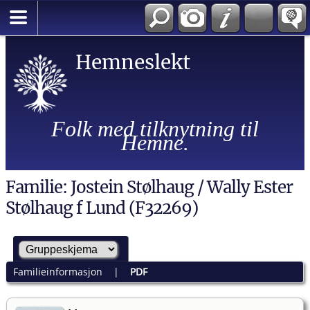
Hemneslekt
Folk med tilknytning til
Hemne.
Familie: Jostein Stølhaug / Wally Ester
Stølhaug f Lund (F32269)
Familieinformasjon
|
PDF