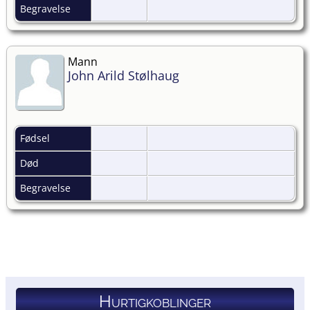
Begravelse
Mann
John Arild Stølhaug
Fødsel
Død
Begravelse
Hurtigkoblinger