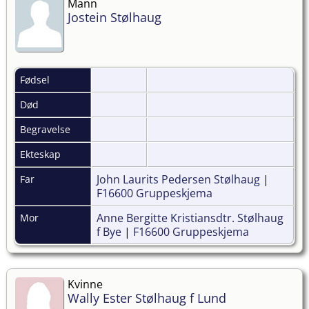
Mann
Jostein Stølhaug
Fødsel
Død
Begravelse
Ekteskap
John Laurits Pedersen Stølhaug
|
Far
F16600 Gruppeskjema
Anne Bergitte Kristiansdtr. Stølhaug
Mor
f Bye
|
F16600 Gruppeskjema
Kvinne
Wally Ester Stølhaug f Lund