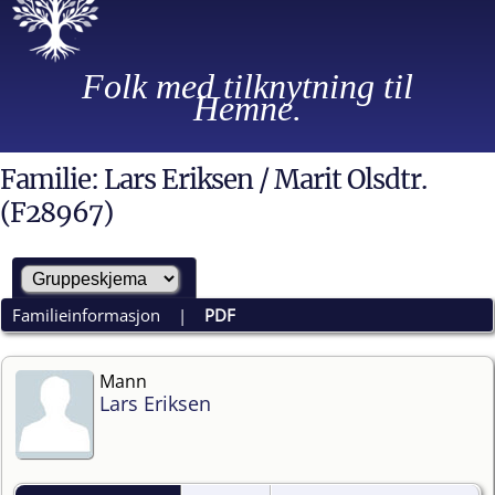
Folk med tilknytning til
Hemne.
Familie: Lars Eriksen / Marit Olsdtr.
(F28967)
Familieinformasjon
|
PDF
Mann
Lars Eriksen