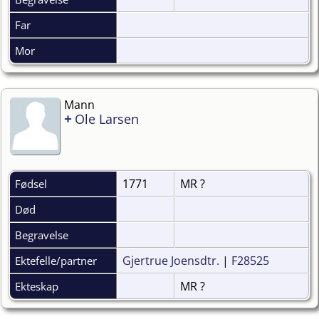
Far
Mor
Mann
+
Ole Larsen
1771
MR ?
Fødsel
Død
Begravelse
Gjertrue Joensdtr.
|
F28525
Ektefelle/partner
MR ?
Ekteskap