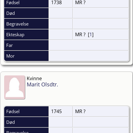
1738
MR ?
Fødsel
Død
Begravelse
MR ? [
1
]
Ekteskap
Far
Mor
Kvinne
Marit Olsdtr.
1745
MR ?
Fødsel
Død
Begravelse