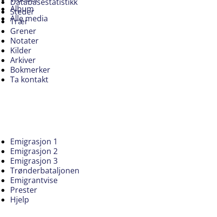
Databasestatistikk
Album
Steder
Alle media
Trær
Grener
Notater
Kilder
Arkiver
Bokmerker
Ta kontakt
Emigrasjon 1
Emigrasjon 2
Emigrasjon 3
Trønderbataljonen
Emigrantvise
Prester
Hjelp