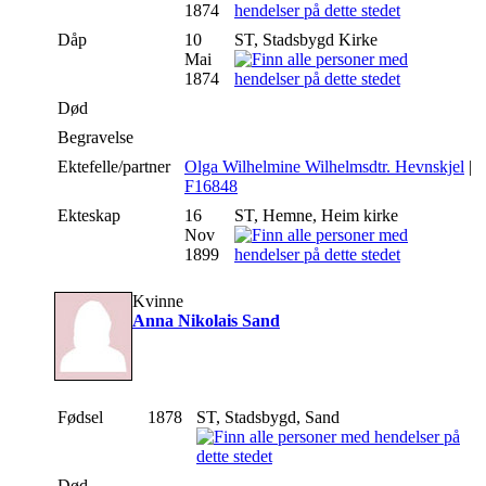
1874
Dåp
10
ST, Stadsbygd Kirke
Mai
1874
Død
Begravelse
Ektefelle/partner
Olga Wilhelmine Wilhelmsdtr. Hevnskjel
|
F16848
Ekteskap
16
ST, Hemne, Heim kirke
Nov
1899
Kvinne
Anna Nikolais Sand
Fødsel
1878
ST, Stadsbygd, Sand
Død