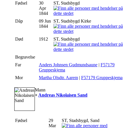
Fødsel
30
ST, Stadsbygd
Apr
1844
Dåp
09 Jun
ST, Stadsbygd Kirke
1844
Død
1912
ST, Stadsbygd
Begravelse
Far
Anders Johnsen Gudmundsaune
|
F57179
Gruppeskjema
Mor
Martha Olsdtr. Aarem
|
F57179 Gruppeskjema
Mann
+
Andreas Nikolaisen Sand
Fødsel
29
ST, Stadsbygd, Sand
Mar