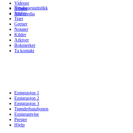
Videoer
Databasestatistikk
Album
Steder
Alle media
Trær
Grener
Notater
Kilder
Arkiver
Bokmerker
Ta kontakt
Emigrasjon 1
Emigrasjon 2
Emigrasjon 3
Trønderbataljonen
Emigrantvise
Prester
Hjelp