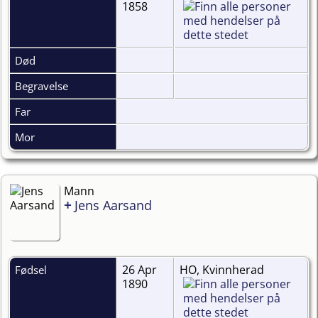
1858
Død
Begravelse
Far
Mor
Mann
+
Jens Aarsand
26 Apr
HO, Kvinnherad
Fødsel
1890