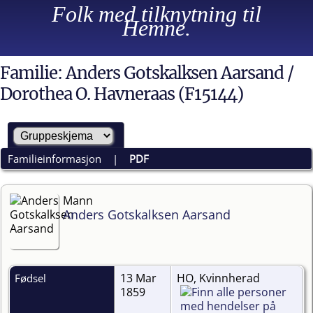
Folk med tilknytning til
Hemne.
Familie: Anders Gotskalksen Aarsand /
Dorothea O. Havneraas (F15144)
Familieinformasjon
|
PDF
Mann
Anders Gotskalksen Aarsand
13 Mar
HO, Kvinnherad
Fødsel
1859