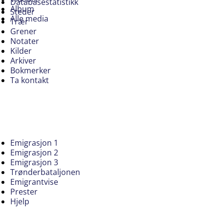
Databasestatistikk
Album
Steder
Alle media
Trær
Grener
Notater
Kilder
Arkiver
Bokmerker
Ta kontakt
Emigrasjon 1
Emigrasjon 2
Emigrasjon 3
Trønderbataljonen
Emigrantvise
Prester
Hjelp