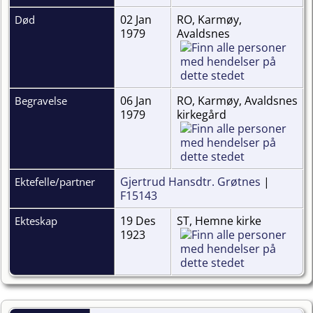
02 Jan
RO, Karmøy,
Død
1979
Avaldsnes
06 Jan
RO, Karmøy, Avaldsnes
Begravelse
1979
kirkegård
Gjertrud Hansdtr. Grøtnes
|
Ektefelle/partner
F15143
19 Des
ST, Hemne kirke
Ekteskap
1923