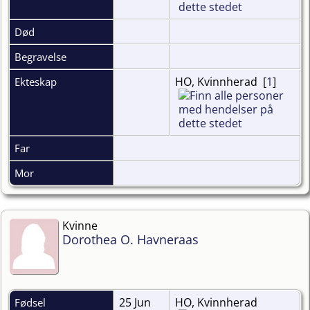
Død
Begravelse
HO, Kvinnherad [
1
]
Ekteskap
Far
Mor
Kvinne
Dorothea O. Havneraas
25 Jun
HO, Kvinnherad
Fødsel