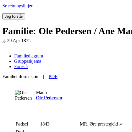
Se retningslinjer
Jeg forstår
Familie: Ole Pedersen / Ane Mar
g. 29 Apr 1875
Familiediagram
Gruppeskjema
Foreslå
Familieinformasjon
|
PDF
Mann
Ole Pedersen
Fødsel
1843
MR, Øre prestegjeld
Død