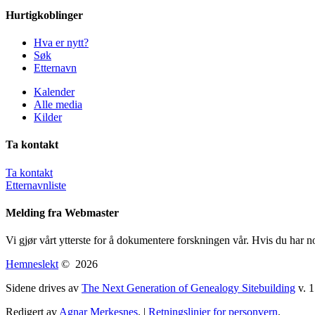
Hurtigkoblinger
Hva er nytt?
Søk
Etternavn
Kalender
Alle media
Kilder
Ta kontakt
Ta kontakt
Etternavnliste
Melding fra Webmaster
Vi gjør vårt ytterste for å dokumentere forskningen vår. Hvis du har n
Hemneslekt
©
2026
Sidene drives av
The Next Generation of Genealogy Sitebuilding
v. 1
Redigert av
Agnar Merkesnes
. |
Retningslinjer for personvern
.