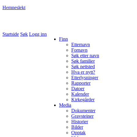
Hemneslekt
Folk med tilknytning til Hemne.
Startside
Søk
Logg inn
Finn
Etternavn
Fornavn
Søk etter navn
Søk familier
Søk nettsted
Hva er nytt?
Etterlysninger
Rapporter
Datoer
Kalender
Kirkegårder
Media
Dokumenter
Gravsteiner
Historier
Bilder
Opptak