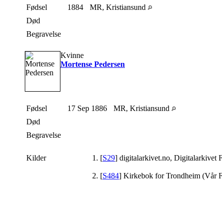
Fødsel
1884
MR, Kristiansund
Død
Begravelse
Kvinne
Mortense Pedersen
Fødsel
17 Sep 1886
MR, Kristiansund
Død
Begravelse
Kilder
[
S29
] digitalarkivet.no, Digitalarkivet
[
S484
] Kirkebok for Trondheim (Vår F