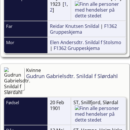
1923 [
1
,
2
]
Reidar Knutsen Snildal
|
F1362
Far
Gruppeskjema
Elen Andersdtr. Snildal f Stolsmo
Mor
|
F1362 Gruppeskjema
Kvinne
Gudrun Gabrielsdtr. Snildal f Slørdahl
20 Feb
ST, Snillfjord, Slørdal
Fødsel
1901