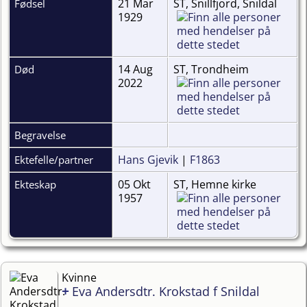
21 Mar
ST, Snillfjord, Snildal
Fødsel
1929
14 Aug
ST, Trondheim
Død
2022
Begravelse
Hans Gjevik
|
F1863
Ektefelle/partner
05 Okt
ST, Hemne kirke
Ekteskap
1957
Kvinne
+
Eva Andersdtr. Krokstad f Snildal