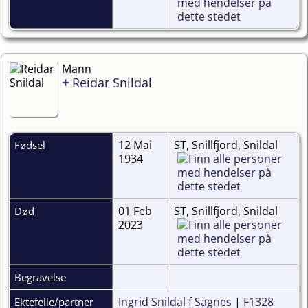
Mann
+
Reidar Snildal
12 Mai
ST, Snillfjord, Snildal
Fødsel
1934
01 Feb
ST, Snillfjord, Snildal
Død
2023
Begravelse
Ingrid Snildal f Sagnes
|
F1328
Ektefelle/partner