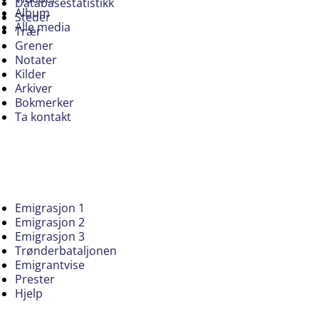
Databasestatistikk
Album
Steder
Alle media
Trær
Grener
Notater
Kilder
Arkiver
Bokmerker
Ta kontakt
Emigrasjon 1
Emigrasjon 2
Emigrasjon 3
Trønderbataljonen
Emigrantvise
Prester
Hjelp