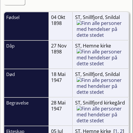
04 Okt
ST, Snillfjord, Snildal
Fødsel
1898
27 Nov
ST, Hemne kirke
Dåp
1898
18 Mai
ST, Snillfjord, Snildal
Død
1947
28 Mai
ST, Snillfjord kirkegård
Begravelse
1947
05 Jul
ST, Hemne kirke [
1
,
2
]
Ekteskap