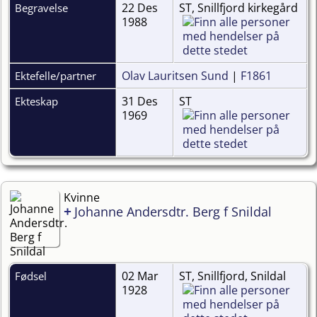
22 Des
ST, Snillfjord kirkegård
Begravelse
1988
Olav Lauritsen Sund
|
F1861
Ektefelle/partner
31 Des
ST
Ekteskap
1969
Kvinne
+
Johanne Andersdtr. Berg f Snildal
02 Mar
ST, Snillfjord, Snildal
Fødsel
1928