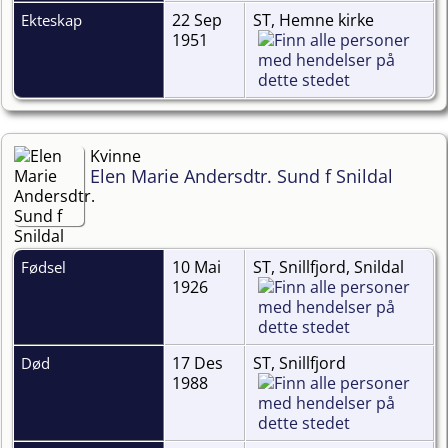
22 Sep
ST, Hemne kirke
Ekteskap
1951
Kvinne
Elen Marie Andersdtr. Sund f Snildal
10 Mai
ST, Snillfjord, Snildal
Fødsel
1926
17 Des
ST, Snillfjord
Død
1988