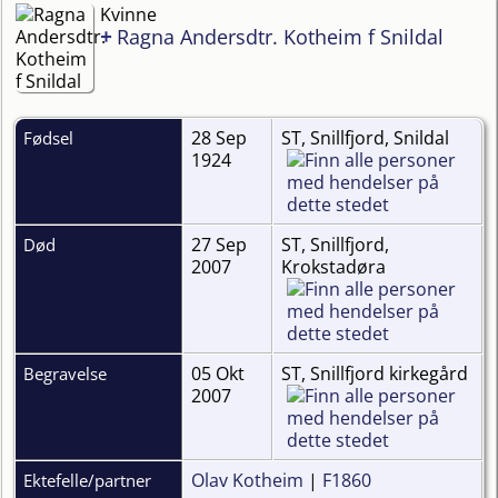
Kvinne
+
Ragna Andersdtr. Kotheim f Snildal
28 Sep
ST, Snillfjord, Snildal
Fødsel
1924
27 Sep
ST, Snillfjord,
Død
2007
Krokstadøra
05 Okt
ST, Snillfjord kirkegård
Begravelse
2007
Olav Kotheim
|
F1860
Ektefelle/partner