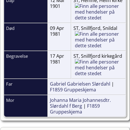
12 Mai
ST, Hemne, Heim kirke
Dåp
1901
09 Apr
ST, Snillfjord, Snildal
Død
1981
17 Apr
ST, Snillfjord kirkegård
Begravelse
1981
Gabriel Gabrielsen Slørdahl
|
Far
F1859 Gruppeskjema
Johanna Maria Johannesdtr.
Mor
Slørdahl f Berg
|
F1859
Gruppeskjema