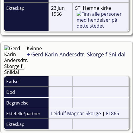
23 Jun
ST, Hemne kirke
Ekteskap
1956
Kvinne
+
Gerd Karin Andersdtr. Skorge f Snildal
Fødsel
Død
Begravelse
Leidulf Magnar Skorge
|
F1865
Ektefelle/partner
Ekteskap