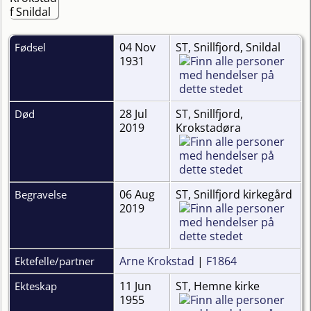
04 Nov
ST, Snillfjord, Snildal
Fødsel
1931
28 Jul
ST, Snillfjord,
Død
2019
Krokstadøra
06 Aug
ST, Snillfjord kirkegård
Begravelse
2019
Arne Krokstad
|
F1864
Ektefelle/partner
11 Jun
ST, Hemne kirke
Ekteskap
1955