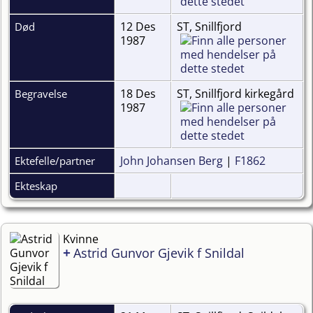
12 Des
ST, Snillfjord
Død
1987
18 Des
ST, Snillfjord kirkegård
Begravelse
1987
John Johansen Berg
|
F1862
Ektefelle/partner
Ekteskap
Kvinne
+
Astrid Gunvor Gjevik f Snildal