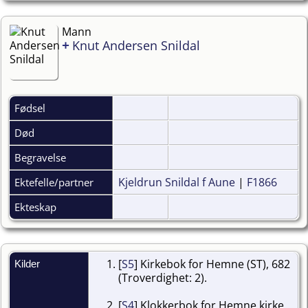
Mann
+
Knut Andersen Snildal
Fødsel
Død
Begravelse
Kjeldrun Snildal f Aune
|
F1866
Ektefelle/partner
Ekteskap
[
S5
] Kirkebok for Hemne (ST), 682
Kilder
(Troverdighet: 2).
[
S4
] Klokkerbok for Hemne kirke,