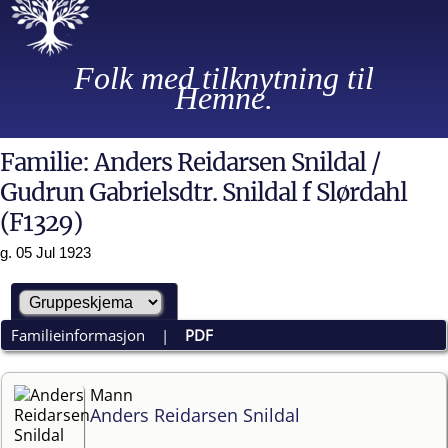
Folk med tilknytning til
Hemne.
Familie: Anders Reidarsen Snildal /
Gudrun Gabrielsdtr. Snildal f Slørdahl
(F1329)
g. 05 Jul 1923
Familieinformasjon
|
PDF
Mann
Anders Reidarsen Snildal