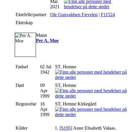
Mai
2021
Ektefelle/partner
Ole Gunvaldsen Fævelen
|
F11524
Ekteskap
Mann
Per A. Moe
Fødsel
02 Jul
ST, Hemne
1942
Død
09
ST, Hemne
Apr
1999
Begravelse
16
ST, Hemne Kirkegård
Apr
1999
Kilder
[
S195
] Anne Elisabeth Valaas.