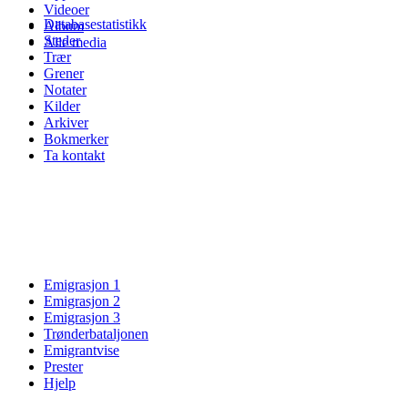
Videoer
Databasestatistikk
Album
Steder
Alle media
Trær
Grener
Notater
Kilder
Arkiver
Bokmerker
Ta kontakt
Emigrasjon 1
Emigrasjon 2
Emigrasjon 3
Trønderbataljonen
Emigrantvise
Prester
Hjelp