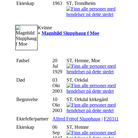
Ekteskap
1963
ST, Trondheim
Kvinne
+
Magnhild Slupphaug f Moe
Fødsel
20
ST, Hemne, Moe
Jul
1929
Død
03
ST, Orkdal
Okt
2003
Begravelse
10
ST, Orkdal kirkegård
Okt
2003
Ektefelle/partner
Alfred Fritjof Slupphaug
|
F20311
Ekteskap
06
ST, Hemne
Sep