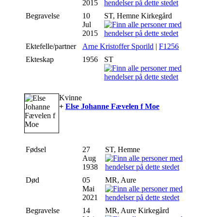
2015
Begravelse
10
ST, Hemne Kirkegård
Jul
2015
Ektefelle/partner
Arne Kristoffer Sporild
|
F1256
Ekteskap
1956
ST
Kvinne
+
Else Johanne Fævelen f Moe
Fødsel
27
ST, Hemne
Aug
1938
Død
05
MR, Aure
Mai
2021
Begravelse
14
MR, Aure Kirkegård