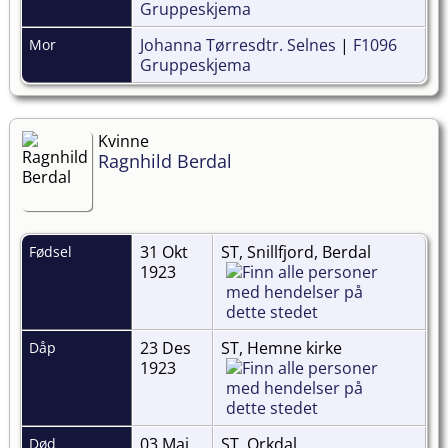
Gruppeskjema
Johanna Tørresdtr. Selnes
|
F1096
Mor
Gruppeskjema
Kvinne
Ragnhild Berdal
31 Okt
ST, Snillfjord, Berdal
Fødsel
1923
23 Des
ST, Hemne kirke
Dåp
1923
03 Mai
ST, Orkdal
Død