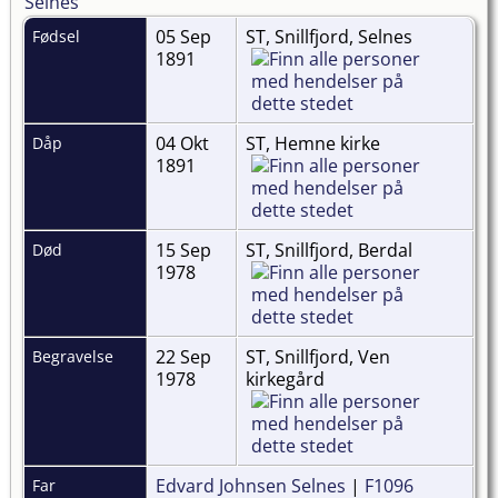
05 Sep
ST, Snillfjord, Selnes
Fødsel
1891
04 Okt
ST, Hemne kirke
Dåp
1891
15 Sep
ST, Snillfjord, Berdal
Død
1978
22 Sep
ST, Snillfjord, Ven
Begravelse
1978
kirkegård
Edvard Johnsen Selnes
|
F1096
Far