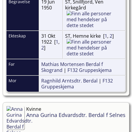
19 Jun
ST, Snillfjord, Ven
Begravelse
1950
kirkegård
31 Okt
ST, Hemne kirke [
1
,
2
]
Ekteskap
1922 [
1
,
2
]
Mathias Mortensen Berdal f
Far
Skogrand
|
F132 Gruppeskjema
Ragnhild Arntsdtr. Berdal
|
F132
Mor
Gruppeskjema
Kvinne
Anna Gurina Edvardsdtr. Berdal f Selnes