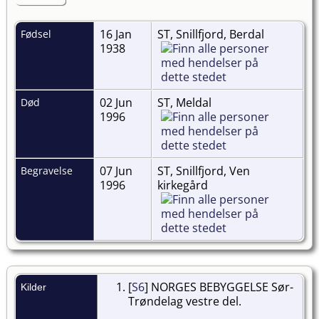
16 Jan
ST, Snillfjord, Berdal
Fødsel
1938
02 Jun
ST, Meldal
Død
1996
07 Jun
ST, Snillfjord, Ven
Begravelse
1996
kirkegård
[
S6
] NORGES BEBYGGELSE Sør-
Kilder
Trøndelag vestre del.