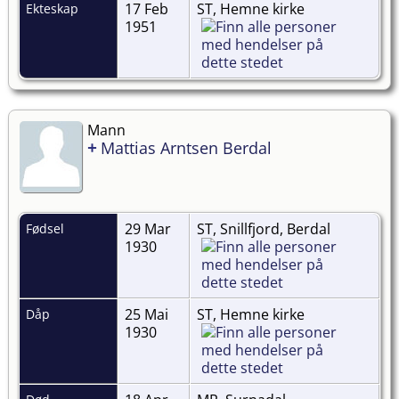
17 Feb
ST, Hemne kirke
Ekteskap
1951
Mann
+
Mattias Arntsen Berdal
29 Mar
ST, Snillfjord, Berdal
Fødsel
1930
25 Mai
ST, Hemne kirke
Dåp
1930