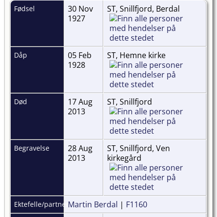
30 Nov
ST, Snillfjord, Berdal
Fødsel
1927
05 Feb
ST, Hemne kirke
Dåp
1928
17 Aug
ST, Snillfjord
Død
2013
28 Aug
ST, Snillfjord, Ven
Begravelse
2013
kirkegård
Martin Berdal
|
F1160
Ektefelle/partner