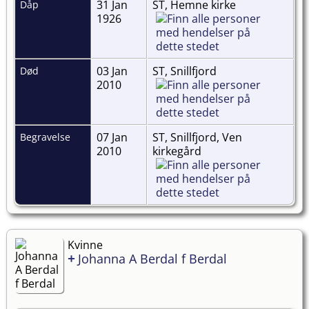
31 Jan
ST, Hemne kirke
Dåp
1926
03 Jan
ST, Snillfjord
Død
2010
07 Jan
ST, Snillfjord, Ven
Begravelse
2010
kirkegård
Kvinne
+
Johanna A Berdal f Berdal