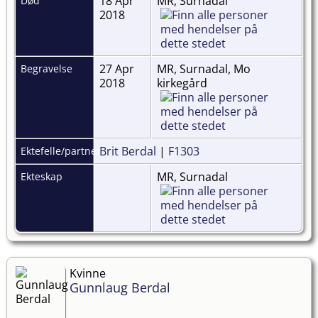
18 Apr
MR, Surnadal
Død
2018
27 Apr
MR, Surnadal, Mo
Begravelse
2018
kirkegård
Brit Berdal
|
F1303
Ektefelle/partner
MR, Surnadal
Ekteskap
Kvinne
Gunnlaug Berdal