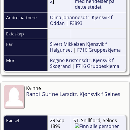
2
]
Olina Johannesdtr. Kjønsvik f
Andre partnere
Oddan
|
F3893
Ekteskap
Sivert Mikkelsen Kjønsvik f
Far
Halgunset
|
F716 Gruppeskjema
Regine Kristensdtr. Kjønsvik f
Mor
Skogrand
|
F716 Gruppeskjema
Kvinne
Randi Gurine Larsdtr. Kjønsvik f Selnes
29 Sep
ST, Snillfjord, Selnes
Fødsel
1899