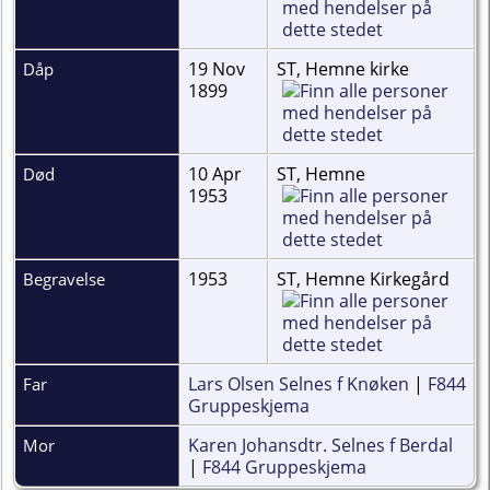
19 Nov
ST, Hemne kirke
Dåp
1899
10 Apr
ST, Hemne
Død
1953
1953
ST, Hemne Kirkegård
Begravelse
Lars Olsen Selnes f Knøken
|
F844
Far
Gruppeskjema
Karen Johansdtr. Selnes f Berdal
Mor
|
F844 Gruppeskjema