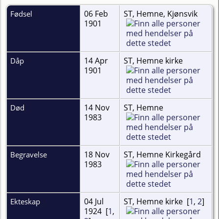
06 Feb
ST, Hemne, Kjønsvik
Fødsel
1901
14 Apr
ST, Hemne kirke
Dåp
1901
14 Nov
ST, Hemne
Død
1983
18 Nov
ST, Hemne Kirkegård
Begravelse
1983
04 Jul
ST, Hemne kirke [
1
,
2
]
Ekteskap
1924 [
1
,