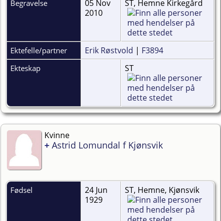
05 Nov
ST, Hemne Kirkegård
Begravelse
2010
Erik Røstvold
|
F3894
Ektefelle/partner
ST
Ekteskap
Kvinne
+
Astrid Lomundal f Kjønsvik
24 Jun
ST, Hemne, Kjønsvik
Fødsel
1929