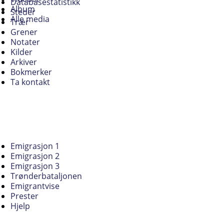
Databasestatistikk
Album
Steder
Alle media
Trær
Grener
Notater
Kilder
Arkiver
Bokmerker
Ta kontakt
Emigrasjon 1
Emigrasjon 2
Emigrasjon 3
Trønderbataljonen
Emigrantvise
Prester
Hjelp