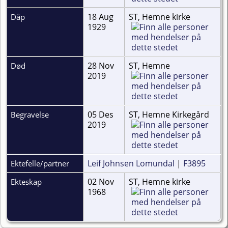
18 Aug
ST, Hemne kirke
Dåp
1929
28 Nov
ST, Hemne
Død
2019
05 Des
ST, Hemne Kirkegård
Begravelse
2019
Leif Johnsen Lomundal
|
F3895
Ektefelle/partner
02 Nov
ST, Hemne kirke
Ekteskap
1968