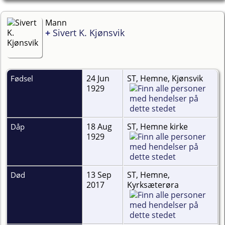
Mann
+
Sivert K. Kjønsvik
24 Jun
ST, Hemne, Kjønsvik
Fødsel
1929
18 Aug
ST, Hemne kirke
Dåp
1929
13 Sep
ST, Hemne,
Død
2017
Kyrksæterøra