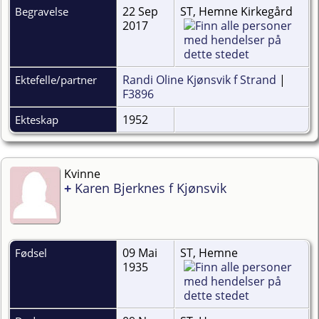
22 Sep
ST, Hemne Kirkegård
Begravelse
2017
Randi Oline Kjønsvik f Strand
|
Ektefelle/partner
F3896
1952
Ekteskap
Kvinne
+
Karen Bjerknes f Kjønsvik
09 Mai
ST, Hemne
Fødsel
1935