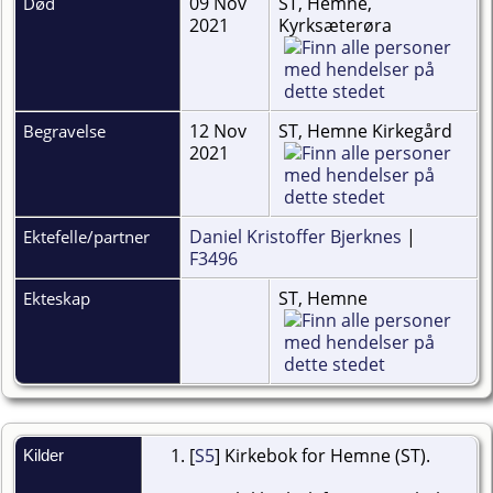
09 Nov
ST, Hemne,
Død
2021
Kyrksæterøra
12 Nov
ST, Hemne Kirkegård
Begravelse
2021
Daniel Kristoffer Bjerknes
|
Ektefelle/partner
F3496
ST, Hemne
Ekteskap
[
S5
] Kirkebok for Hemne (ST).
Kilder