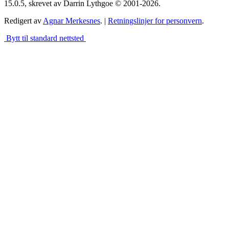
15.0.5, skrevet av Darrin Lythgoe © 2001-2026.
Redigert av
Agnar Merkesnes
. |
Retningslinjer for personvern
.
Bytt til standard nettsted