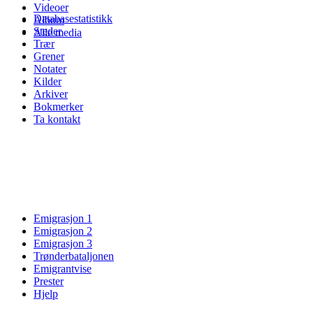
Videoer
Databasestatistikk
Album
Steder
Alle media
Trær
Grener
Notater
Kilder
Arkiver
Bokmerker
Ta kontakt
Emigrasjon 1
Emigrasjon 2
Emigrasjon 3
Trønderbataljonen
Emigrantvise
Prester
Hjelp