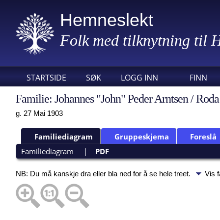
Hemneslekt
Folk med tilknytning til
STARTSIDE
SØK
LOGG INN
FINN
Familie: Johannes "John" Peder Arntsen / Rod
g. 27 Mai 1903
Familiediagram
Gruppeskjema
Foreslå
Familiediagram
|
PDF
NB: Du må kanskje dra eller bla ned for å se hele treet.
Vis 