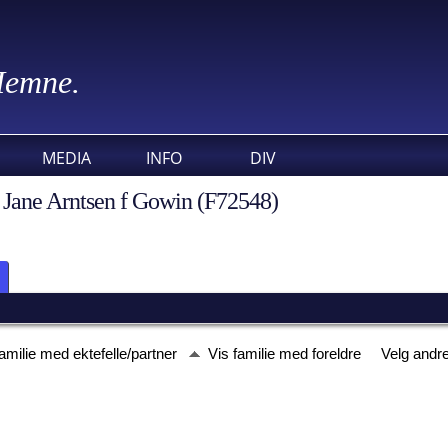
 Hemne.
MEDIA
INFO
DIV
a Jane Arntsen f Gowin (F72548)
familie med ektefelle/partner
Vis familie med foreldre
Velg andre