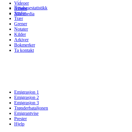
Videoer
Databasestatistikk
Album
Steder
Alle media
Trær
Grener
Notater
Kilder
Arkiver
Bokmerker
Ta kontakt
Emigrasjon 1
Emigrasjon 2
Emigrasjon 3
Trønderbataljonen
Emigrantvise
Prester
Hjelp