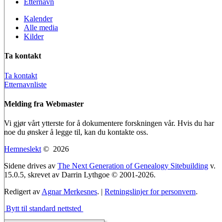
Etternavn
Kalender
Alle media
Kilder
Ta kontakt
Ta kontakt
Etternavnliste
Melding fra Webmaster
Vi gjør vårt ytterste for å dokumentere forskningen vår. Hvis du har
noe du ønsker å legge til, kan du kontakte oss.
Hemneslekt
©
2026
Sidene drives av
The Next Generation of Genealogy Sitebuilding
v.
15.0.5, skrevet av Darrin Lythgoe © 2001-2026.
Redigert av
Agnar Merkesnes
. |
Retningslinjer for personvern
.
Bytt til standard nettsted