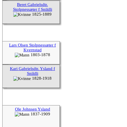
Beret Gabrielsdtr.
Stolpnessæter f Snildli
1825-1889
Lars Olsen Stolpnessæter f
Kvernstad
1803-1878
Kari Gabrielsdtr. Ysland f
Snildli
1828-1918
Ole Johnsen Ysland
1837-1909