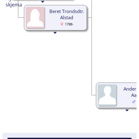
Beret Trondsdtr.
Alstad
1788-
Anders
Aas
1