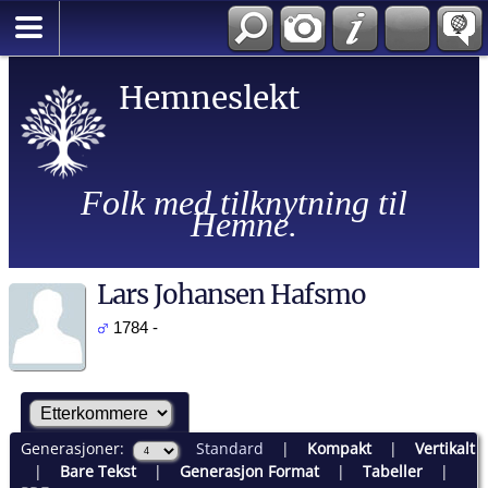
Hemneslekt
Folk med tilknytning til
Hemne.
Lars Johansen Hafsmo
1784 -
Generasjoner:
Standard
|
Kompakt
|
Vertikalt
|
Bare Tekst
|
Generasjon Format
|
Tabeller
|