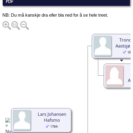
PDF
NB: Du må kanskje dra eller bla ned for å se hele treet.
Trond 
Aastsjø 
182
Aa
Lars Johansen
Hafsmo
1784-