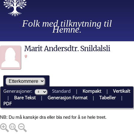
Folk med tilknytning til
Hemne.
Marit Andersdtr. Snildalsli
Generasjoner:
Standard
|
Kompakt
|
Vertikalt
|
Bare Tekst
|
Generasjon Format
|
Tabeller
|
PDF
NB: Du må kanskje dra eller bla ned for å se hele treet.