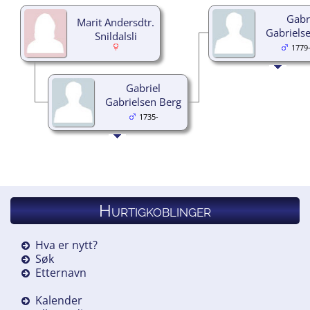
Gabr
Marit Andersdtr.
Gabriels
Snildalsli
1779
Gabriel
Gabrielsen Berg
1735-
Hurtigkoblinger
Hva er nytt?
Søk
Etternavn
Kalender