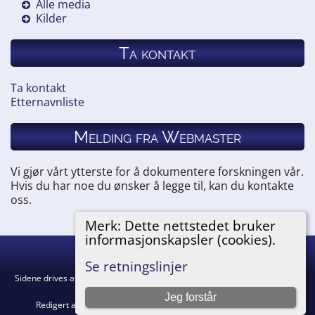
Alle media
Kilder
Ta kontakt
Ta kontakt
Etternavnliste
Melding fra Webmaster
Vi gjør vårt ytterste for å dokumentere forskningen vår.
Hvis du har noe du ønsker å legge til, kan du kontakte
oss.
Merk: Dette nettstedet bruker
informasjonskapsler (cookies).
Hemneslekt
©
2026
Se retningslinjer
Sidene drives av
The Next Generation of Genealogy Sitebuilding
v. 15.0.5,
skrevet av Darrin Lythgoe © 2001-2026.
Jeg forstår
Redigert av
Agnar Merkesnes
. |
Retningslinjer for personvern
.