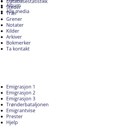
Databasestatistikk
Album
Steder
Alle media
Trær
Grener
Notater
Kilder
Arkiver
Bokmerker
Ta kontakt
Emigrasjon 1
Emigrasjon 2
Emigrasjon 3
Trønderbataljonen
Emigrantvise
Prester
Hjelp