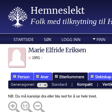
Hemneslekt
Folk med tilknytning til
STARTSIDE
SØK
LOGG INN
FINN
Marie Elfride Eriksen
1891 -
Person
Aner
Etterkommere
Slektskap
Generasjoner:
Standard
|
Kompakt
|
Verti
NB: Du må kanskje dra eller bla ned for å se hele treet.