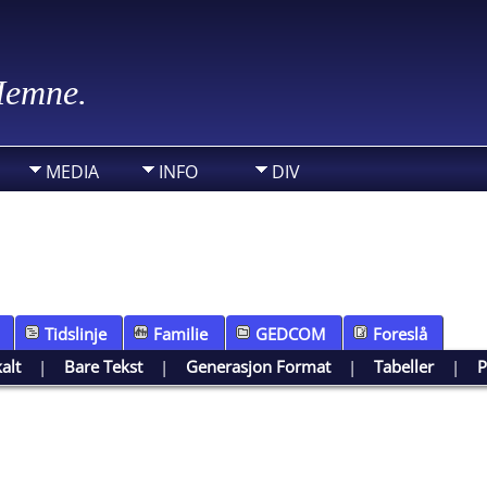
 Hemne.
MEDIA
INFO
DIV
Tidslinje
Familie
GEDCOM
Foreslå
kalt
|
Bare Tekst
|
Generasjon Format
|
Tabeller
|