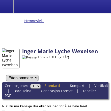
Hemneslekt
Folk med tilknytning til
Hemne.
Inger Marie Lyche Wexelsen
1832 - 1911 (79 år)
Generasjoner:
Standard
|
Kompakt
|
Vertikalt
|
Bare Tekst
|
Generasjon Format
|
Tabeller
|
PDF
NB: Du må kanskje dra eller bla ned for å se hele treet.