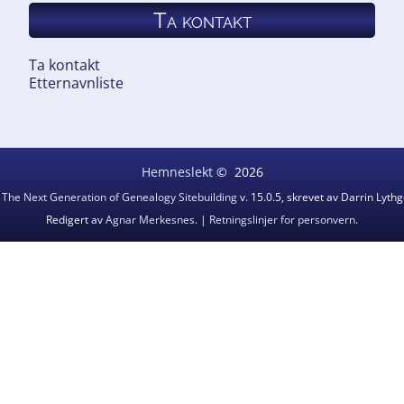
Ta kontakt
Ta kontakt
Etternavnliste
Hemneslekt
©
2026
v
The Next Generation of Genealogy Sitebuilding
v. 15.0.5, skrevet av Darrin Lyt
Redigert av
Agnar Merkesnes
. |
Retningslinjer for personvern
.