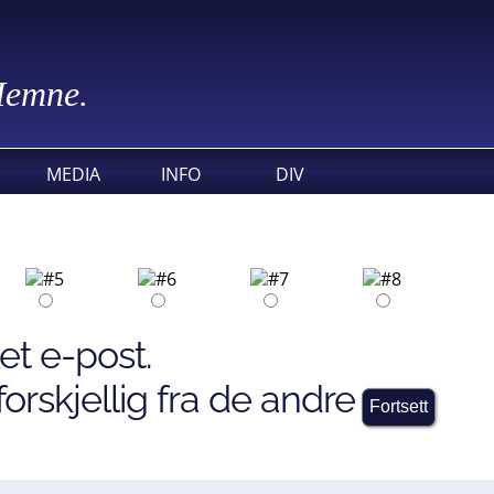
 Hemne.
MEDIA
INFO
DIV
et e-post.
orskjellig fra de andre