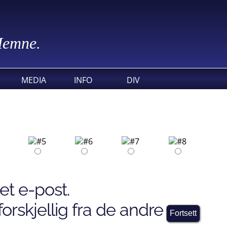
 Hemne.
MEDIA
INFO
DIV
et e-post.
orskjellig fra de andre