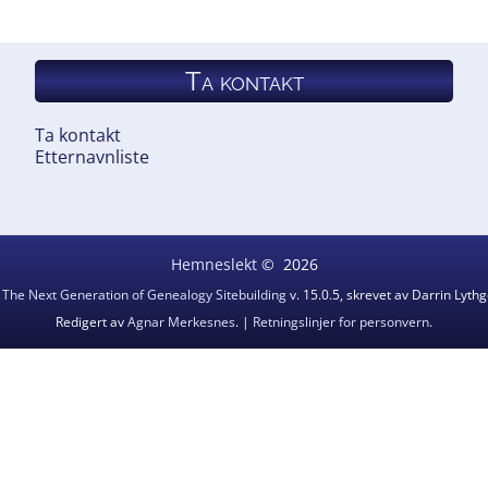
Ta kontakt
Ta kontakt
Etternavnliste
Hemneslekt
©
2026
v
The Next Generation of Genealogy Sitebuilding
v. 15.0.5, skrevet av Darrin Lyt
Redigert av
Agnar Merkesnes
. |
Retningslinjer for personvern
.