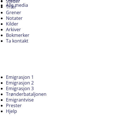
Steder
Alle media
Trær
Grener
Notater
Kilder
Arkiver
Bokmerker
Ta kontakt
Emigrasjon 1
Emigrasjon 2
Emigrasjon 3
Trønderbataljonen
Emigrantvise
Prester
Hjelp