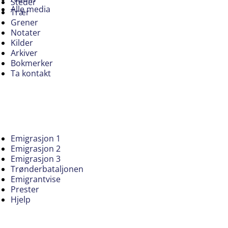
Steder
Alle media
Trær
Grener
Notater
Kilder
Arkiver
Bokmerker
Ta kontakt
Emigrasjon 1
Emigrasjon 2
Emigrasjon 3
Trønderbataljonen
Emigrantvise
Prester
Hjelp