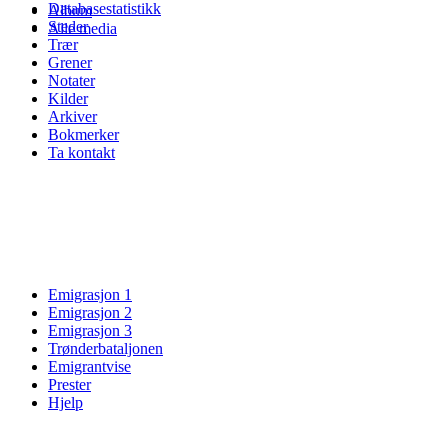
Databasestatistikk
Album
Steder
Alle media
Trær
Grener
Notater
Kilder
Arkiver
Bokmerker
Ta kontakt
Emigrasjon 1
Emigrasjon 2
Emigrasjon 3
Trønderbataljonen
Emigrantvise
Prester
Hjelp