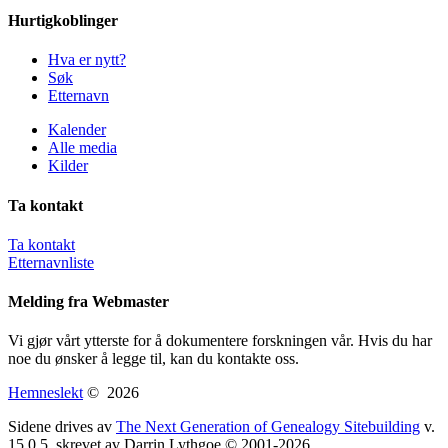
Hurtigkoblinger
Hva er nytt?
Søk
Etternavn
Kalender
Alle media
Kilder
Ta kontakt
Ta kontakt
Etternavnliste
Melding fra Webmaster
Vi gjør vårt ytterste for å dokumentere forskningen vår. Hvis du har
noe du ønsker å legge til, kan du kontakte oss.
Hemneslekt
©
2026
Sidene drives av
The Next Generation of Genealogy Sitebuilding
v.
15.0.5, skrevet av Darrin Lythgoe © 2001-2026.