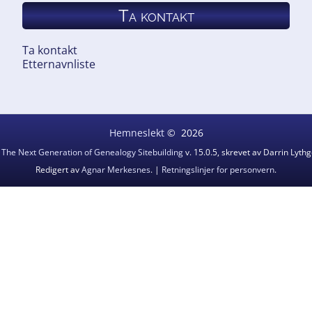
Ta kontakt
Ta kontakt
Etternavnliste
Hemneslekt
©
2026
v
The Next Generation of Genealogy Sitebuilding
v. 15.0.5, skrevet av Darrin Lyt
Redigert av
Agnar Merkesnes
. |
Retningslinjer for personvern
.