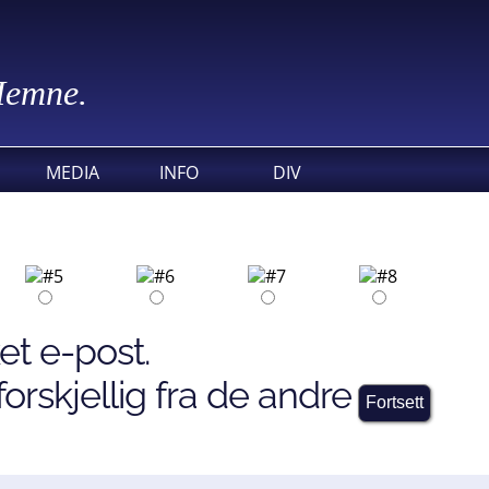
 Hemne.
MEDIA
INFO
DIV
et e-post.
orskjellig fra de andre