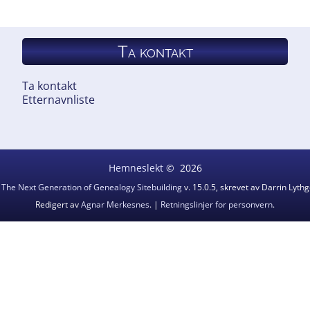
Ta kontakt
Ta kontakt
Etternavnliste
Hemneslekt
©
2026
v
The Next Generation of Genealogy Sitebuilding
v. 15.0.5, skrevet av Darrin Lyt
Redigert av
Agnar Merkesnes
. |
Retningslinjer for personvern
.