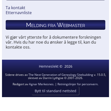
Ta kontakt
Etternavnliste
Melding fra Webmaster
Vi gjør vårt ytterste for å dokumentere forskningen
vår. Hvis du har noe du ønsker å legge til, kan du
kontakte oss.
Hemneslekt
©
2026
Sidene drives av
The Next Generation of Genealogy Sitebuilding
v. 15.0.5,
skrevet av Darrin Lythgoe © 2001-2026.
Redigert av
Agnar Merkesnes
. |
Retningslinjer for personvern
.
Bytt til standard nettsted