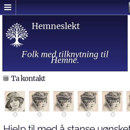
Hemneslekt
Folk med tilknytning til
Hemne.
Ta kontakt
Hjelp til med å stanse uønsket