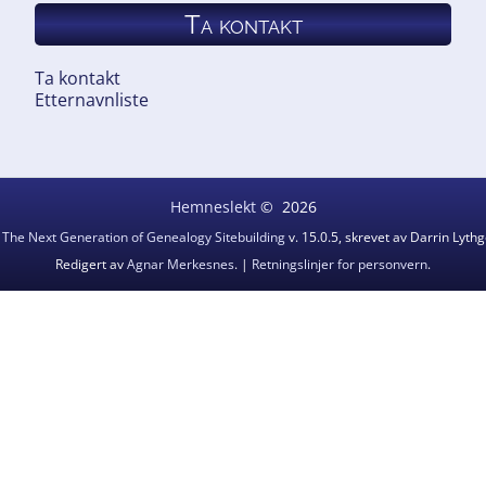
Ta kontakt
Ta kontakt
Etternavnliste
Hemneslekt
©
2026
v
The Next Generation of Genealogy Sitebuilding
v. 15.0.5, skrevet av Darrin Lyt
Redigert av
Agnar Merkesnes
. |
Retningslinjer for personvern
.