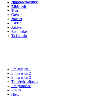
Databasestatistikk
Album
Steder
Alle media
Trær
Grener
Notater
Kilder
Arkiver
Bokmerker
Ta kontakt
Emigrasjon 1
Emigrasjon 2
Emigrasjon 3
Trønderbataljonen
Emigrantvise
Prester
Hjelp