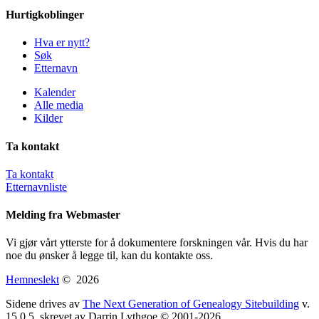
Hurtigkoblinger
Hva er nytt?
Søk
Etternavn
Kalender
Alle media
Kilder
Ta kontakt
Ta kontakt
Etternavnliste
Melding fra Webmaster
Vi gjør vårt ytterste for å dokumentere forskningen vår. Hvis du har
noe du ønsker å legge til, kan du kontakte oss.
Hemneslekt
©
2026
Sidene drives av
The Next Generation of Genealogy Sitebuilding
v.
15.0.5, skrevet av Darrin Lythgoe © 2001-2026.